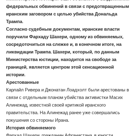
федеральных обвинений в связи с предотвращенным
иранским заговором с целью убийства Дональда
Трампа.
Согласно судебным документам, иранские власти
поручили Фархаду Шахери, одному из обвиняемых,
сосредоточиться на слежке и, в конечном итоге, на
ликвидации Трампа. Шахери, который, по данным
Министерства юстиции, находится на свободе за
границей, является центром этой сенсационной
истории.
Арестованные
Карлайл Ривера и Джонатан Лоадхолт были арестованы в
связи с отдельным планом убийства активистки Масих
Алинежад, известной своей критикой иранского
правительства. На Алинежад ранее уже совершались
покушения со стороны Ирана.
История обвиняемого
Фархад Шахери, гражданин Афганистана, в юности