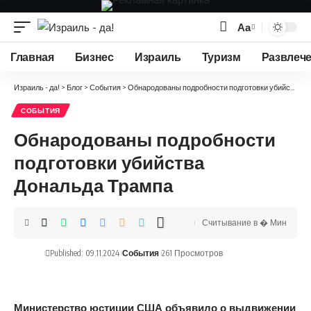
Аа
Изменение
размера
Главная
Бизнес
Израиль
Туризм
Развлеч
шрифта
Израиль - да!
>
Блог
>
События
>
Обнародованы подробности подготовки убийства Дональда Трампа
СОБЫТИЯ
Обнародованы подробности
подготовки убийства
Дональда Трампа
Считывание в � Мин
Published: 09.11.2024
События
261 Просмотров
Министерство юстиции США объявило о выдвижении