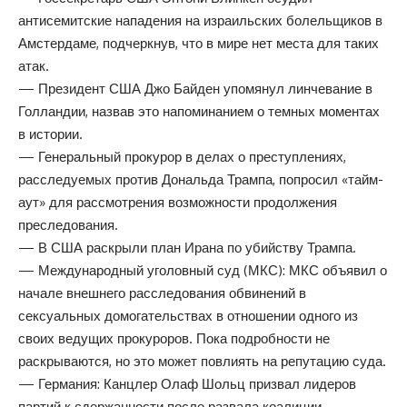
антисемитские нападения на израильских болельщиков в
Амстердаме, подчеркнув, что в мире нет места для таких
атак.
— Президент США Джо Байден упомянул линчевание в
Голландии, назвав это напоминанием о темных моментах
в истории.
— Генеральный прокурор в делах о преступлениях,
расследуемых против Дональда Трампа, попросил «тайм-
аут» для рассмотрения возможности продолжения
преследования.
— В США раскрыли план Ирана по убийству Трампа.
— Международный уголовный суд (МКС): МКС объявил о
начале внешнего расследования обвинений в
сексуальных домогательствах в отношении одного из
своих ведущих прокуроров. Пока подробности не
раскрываются, но это может повлиять на репутацию суда.
— Германия: Канцлер Олаф Шольц призвал лидеров
партий к сдержанности после развала коалиции.