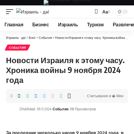
Аа
Изменение
размера
Главная
Бизнес
Израиль
Туризм
Развлеч
шрифта
Израиль - да!
>
Блог
>
События
>
Новости Израиля к этому часу. Хроника войны 9 ноября 2024 года
СОБЫТИЯ
Новости Израиля к этому часу.
Хроника войны 9 ноября 2024
года
Считывание в � Мин
Published: 09.11.2024
События
318 Просмотров
За последние несколько часов 9 ноября 2024 года в