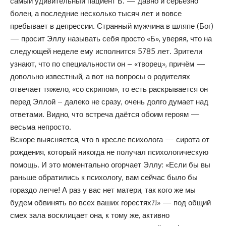
самый удивительный пациент Б. — давно и серьёзно
болен, а последние несколько тысяч лет и вовсе
пребывает в депрессии. Странный мужчина в шляпе (Бог)
— просит Эллу называть себя просто «Б», уверяя, что на
следующей неделе ему исполнится 5785 лет. Зрители
узнают, что по специальности он – «творец», причём —
довольно известный, а вот на вопросы о родителях
отвечает тяжело, «со скрипом», то есть раскрывается он
перед Эллой – далеко не сразу, очень долго думает над
ответами. Видно, что встреча даётся обоим героям —
весьма непросто.
Вскоре выясняется, что в кресле психолога — сирота от
рождения, который никогда не получал психологическую
помощь. И это моментально огорчает Эллу: «Если бы вы
раньше обратились к психологу, вам сейчас было бы
гораздо легче! А раз у вас нет матери, так кого же мы
будем обвинять во всех ваших горестях?!» — под общий
смех зала восклицает она, к тому же, активно