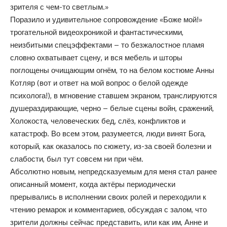
зрителя с чем-то светлым.»
Поразило и удивительное сопровождение «Боже мой!»
трогательной видеохроникой и фантастическими,
неизбитыми спецэффектами – то безжалостное пламя
словно охватывает сцену, и вся мебель и шторы
поглощены очищающим огнём, то на белом костюме Анны
Котляр (вот и ответ на мой вопрос о белой одежде
психолога!), в мгновение ставшем экраном, транслируются
душераздирающие, черно – белые сцены войн, сражений,
Холокоста, человеческих бед, слёз, конфликтов и
катастроф. Во всем этом, разумеется, люди винят Бога,
который, как оказалось по сюжету, из-за своей болезни и
слабости, был тут совсем ни при чём.
Абсолютно новым, непредсказуемым для меня стал ранее
описанный момент, когда актёры периодически
прерывались в исполнении своих ролей и переходили к
чтению ремарок и комментариев, обсуждая с залом, что
зрители должны сейчас представить, или как им, Анне и