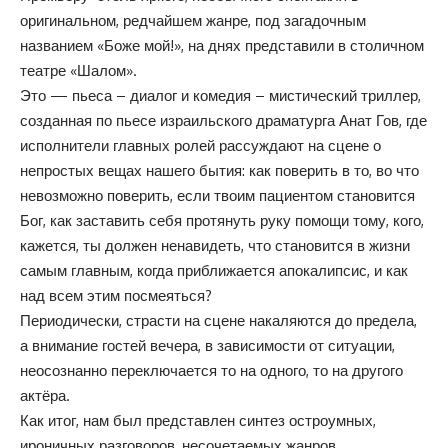
оригинальном, редчайшем жанре, под загадочным
названием «Боже мой!», на днях представили в столичном
театре «Шалом».
Это — пьеса – диалог и комедия – мистический триллер,
созданная по пьесе израильского драматурга Анат Гов, где
исполнители главных ролей рассуждают на сцене о
непростых вещах нашего бытия: как поверить в то, во что
невозможно поверить, если твоим пациентом становится
Бог, как заставить себя протянуть руку помощи тому, кого,
кажется, ты должен ненавидеть, что становится в жизни
самым главным, когда приближается апокалипсис, и как
над всем этим посмеяться?
Периодически, страсти на сцене накаляются до предела,
а внимание гостей вечера, в зависимости от ситуации,
неосознанно переключается то на одного, то на другого
актёра.
Как итог, нам был представлен синтез остроумных,
ироничных разговоров, несочетаемых жанров,