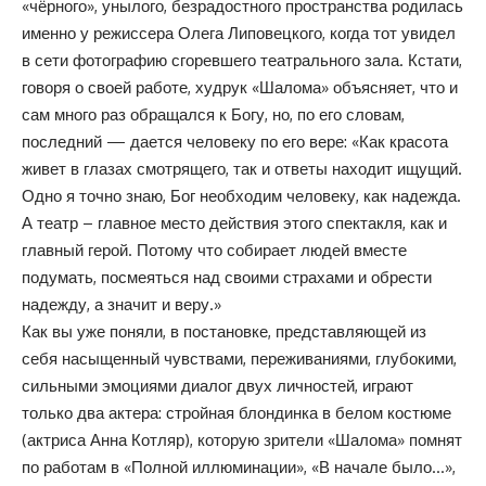
«чёрного», унылого, безрадостного пространства родилась
именно у режиссера Олега Липовецкого, когда тот увидел
в сети фотографию сгоревшего театрального зала. Кстати,
говоря о своей работе, худрук «Шалома» объясняет, что и
сам много раз обращался к Богу, но, по его словам,
последний — дается человеку по его вере: «Как красота
живет в глазах смотрящего, так и ответы находит ищущий.
Одно я точно знаю, Бог необходим человеку, как надежда.
А театр – главное место действия этого спектакля, как и
главный герой. Потому что собирает людей вместе
подумать, посмеяться над своими страхами и обрести
надежду, а значит и веру.»
Как вы уже поняли, в постановке, представляющей из
себя насыщенный чувствами, переживаниями, глубокими,
сильными эмоциями диалог двух личностей, играют
только два актера: стройная блондинка в белом костюме
(актриса Анна Котляр), которую зрители «Шалома» помнят
по работам в «Полной иллюминации», «В начале было…»,