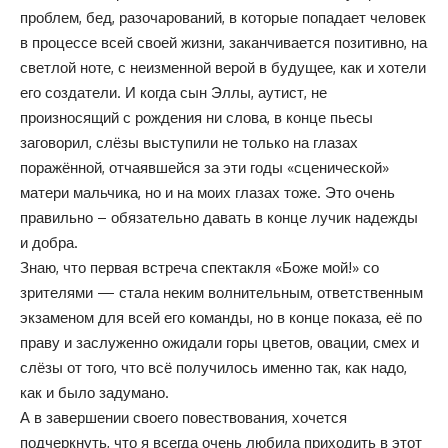
проблем, бед, разочарований, в которые попадает человек
в процессе всей своей жизни, заканчивается позитивно, на
светлой ноте, с неизменной верой в будущее, как и хотели
его создатели. И когда сын Эллы, аутист, не
произносящий с рождения ни слова, в конце пьесы
заговорил, слёзы выступили не только на глазах
поражённой, отчаявшейся за эти годы «сценической»
матери мальчика, но и на моих глазах тоже. Это очень
правильно – обязательно давать в конце лучик надежды
и добра.
Знаю, что первая встреча спектакля «Боже мой!» со
зрителями — стала неким волнительным, ответственным
экзаменом для всей его команды, но в конце показа, её по
праву и заслуженно ожидали горы цветов, овации, смех и
слёзы от того, что всё получилось именно так, как надо,
как и было задумано.
А в завершении своего повествования, хочется
подчеркнуть, что я всегда очень любила приходить в этот