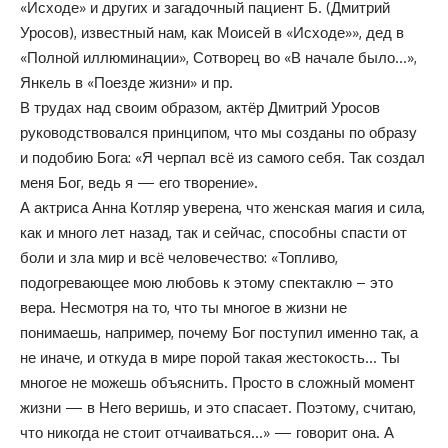
«Исходе» и других и загадочный пациент Б. (Дмитрий
Уросов), известный нам, как Моисей в «Исходе»», дед в
«Полной иллюминации», Сотворец во «В начале было…»,
Янкель в «Поезде жизни» и пр.
В трудах над своим образом, актёр Дмитрий Уросов
руководствовался принципом, что мы созданы по образу
и подобию Бога: «Я черпал всё из самого себя. Так создал
меня Бог, ведь я — его творение».
А актриса Анна Котляр уверена, что женская магия и сила,
как и много лет назад, так и сейчас, способны спасти от
боли и зла мир и всё человечество: «Топливо,
подогревающее мою любовь к этому спектаклю – это
вера. Несмотря на то, что ты многое в жизни не
понимаешь, например, почему Бог поступил именно так, а
не иначе, и откуда в мире порой такая жестокость… Ты
многое не можешь объяснить. Просто в сложный момент
жизни — в Него веришь, и это спасает. Поэтому, считаю,
что никогда не стоит отчаиваться…» — говорит она. А