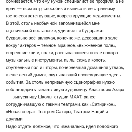
сомневается, что ему нужен специалист её профиля, а не
врач — психиатр, способный выписать её странному
гостю соответствующие, корректирующие медикаменты.
В этой, столь необычной, запомнившейся мне
сценической постановке, удивляет и будоражит
буквально всё, включая, конечно же, декорации в зале –
вокруг актёров – тёмное, мрачное, «выжженное поле»,
сгоревшие книги, полки, рассыпающиеся после пожара
музыкальные инструменты, пыль, сажа и копоть,
обугленный пол и шторы, почерневшая домашняя утварь,
а еще легкий дымок, окутывающий происходящие здесь
события. За столь непривычную сценографию нужно
поблагодарить талантливую художницу Анастасию Азарх
— выпускницу Школы-студии МХАТ, ранее
сотрудничавшую с такими театрами, как «Сатирикон»,
«Новая опера», Театром Сатиры, Театром Наций и
другими.
Надо отдать должное, что изначально, идея подобного