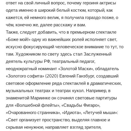
ответ на свой личный вопрос, почему героиня актрисы
одета именно в широкий белый костюм, который, как
кажется, ей немного велик, я получила гораздо позже, о
чём, конечно же, далее расскажу и вам.
Также, следует добавить, что в премьерном спектакле
«Боже мой!» одну из важнейших ролей исполняет свет,
искусно фокусирующий человеческое внимание то тут, то
там. Художником по свету здесь стал Заслуженный
деятель культуры РФ, театральный педагог,
неоднократный номинант «Золотой Маски», обладатель
«Золотого софита» (2020) Евгений Ганзбург, создавший
световое оформление ряда спектаклей в драматических,
музыкальных театрах и театрах кукол. Например, в
знаменитой Мариинке он сочинял световые партитуры
для «Волшебной флейты», «Свадьбы Фигаро»,
«Очарованного странника», «Идиота», «Летучей мыши»:
«Свет организует пространство, выделяя главное и
скрывая ненужное, направляет взгляд зрителя,