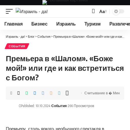
Аа
Изменение
размера
Главная
Бизнес
Израиль
Туризм
Развлеч
шрифта
Израиль - да!
>
Блог
>
События
>
Премьера в «Шалом». «Боже мой!» или где и как встретиться с Богом?
СОБЫТИЯ
Премьера в «Шалом». «Боже
мой!» или где и как встретиться
с Богом?
Считывание в � Мин
Published: 10.10.2024
События
266 Просмотров
Премьеру столь яркого,
необычного спектакля
в