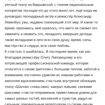
уютный театр на Варшавской, с тонким национальным
колоритом, посещая его до этого много лет, ещё когда им
руководил легендарный актёр и режиссёр Александр
Левенбук, увы, недавно покинувший этот мир. И какое-то
время, признаюсь, мне казалось, что никто не сможет его
заменить и оживить это, ненадолго замершее детище,
также вкладывая в него всю свою душу, время, силы,
мастерство и сердце, всю свою любовь.
К счастью, я ошибалась. В последнее время, как раз
благодаря режиссёру Олегу Липовецкому и его
потрясающей, профессиональной команде, которая
относится к своим зрителям с большим теплом, заботой и
вниманием, постоянно удивляя их новыми работами и
наполняя вдохновением, счастьем, внутренне обогащая,
театр «Шалом» снова ожил, заиграл новыми, свежими
красками, став гостеприимным, приветливым домом для
самых разных гостей, москвичей и туристов, радуя их
сильным, оригинальным репертуаром со своим лицом,