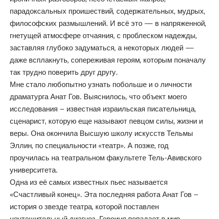
парадоксальных проишествий, содержательных, мудрых,
философских размышлений. И всё это — в напряженной,
гнетущей атмосфере отчаяния, с проблеском надежды,
заставляя глубоко задуматься, а некоторых людей —
даже всплакнуть, сопереживая героям, которым поначалу
так трудно поверить друг другу.
Мне стало любопытно узнать побольше и о личности
драматурга Анат Гов. Выяснилось, что объект моего
исследования – известная израильская писательница,
сценарист, которую еще называют певцом силы, жизни и
веры. Она окончила Высшую школу искусств Тельмы
Эллин, по специальности «театр». А позже, год
проучилась на театральном факультете Тель-Авивского
университета.
Одна из её самых известных пьес называется
«Счастливый конец». Эта последняя работа Анат Гов –
история о звезде театра, которой поставлен
неутешительный диагноз. Героиня попадает в мир