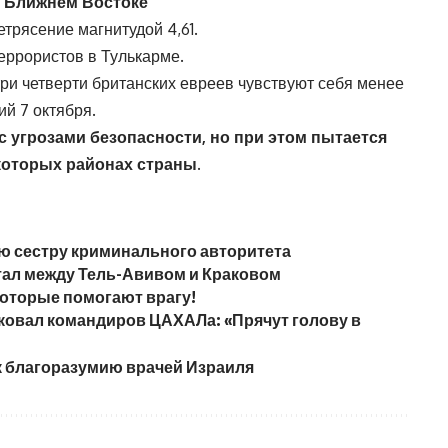
а Ближнем Востоке
рясение магнитудой 4,61.
ррористов в Тулькарме.
ри четверти британских евреев чувствуют себя менее
ий 7 октября.
 угрозами безопасности, но при этом пытается
которых районах страны.
ю сестру криминального авторитета
ал между Тель-Авивом и Краковом
которые помогают врагу!
ковал командиров ЦАХАЛа: «Прячут голову в
к благоразумию врачей Израиля