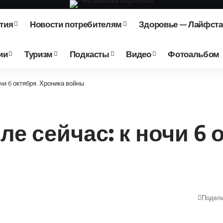
тия
Новости потребителям
Здоровье — Лайфст
ии
Туризм
Подкасты
Видео
Фотоальбом
чи 6 октября. Хроника войны
е сейчас: к ночи 6 
Подел