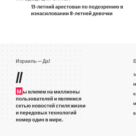
13-летний арестован по подозрению в
изнасиловании 8-летней девочки
Израиль — Да!
//
З
М
М
ы влияем на миллионы
К
пользователей и являемся
М
сетью новостей стиля жизни
и передовых технологий
В
номер один в мире.