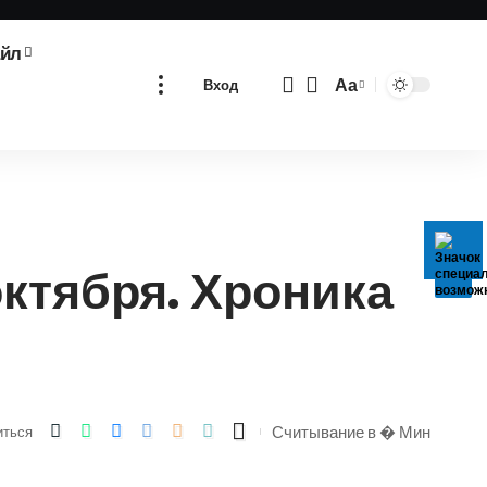
айл
Аа
Вход
Изменение
размера
шрифта
октября. Хроника
Считывание в � Мин
иться