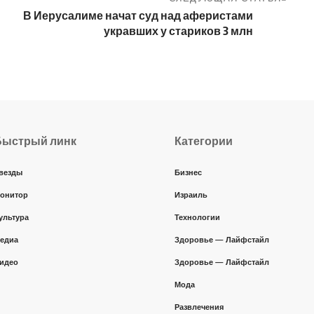
В Иерусалиме начат суд над аферистами
укравших у стариков 3 млн
Быстрый линк
Категории
везды
Бизнес
онитор
Израиль
ультура
Технологии
едиа
Здоровье — Лайфстайл
идео
Здоровье — Лайфстайл
Мода
Развлечения