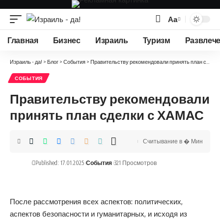
Аа
Изменение
размера
Главная
Бизнес
Израиль
Туризм
Развлеч
шрифта
Израиль - да!
>
Блог
>
События
>
Правительству рекомендовали принять план сделки с ХАМАС
СОБЫТИЯ
Правительству рекомендовали
принять план сделки с ХАМАС
Считывание в � Мин
Published: 17.01.2025
События
321 Просмотров
После рассмотрения всех аспектов: политических,
аспектов безопасности и гуманитарных, и исходя из