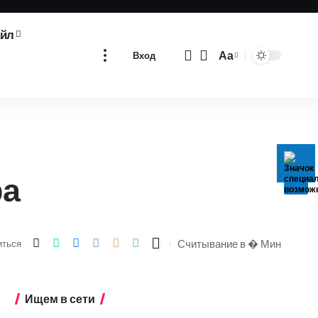
айл
Аа
Вход
Изменение
размера
шрифта
ра
Считывание в � Мин
иться
Ищем в сети