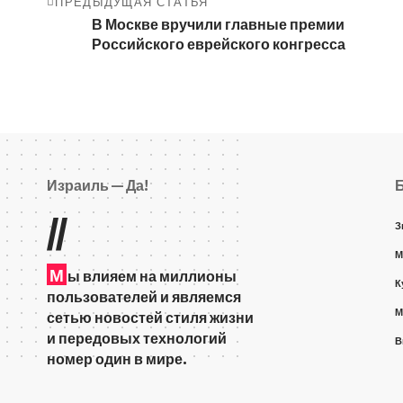
ПРЕДЫДУЩАЯ СТАТЬЯ
В Москве вручили главные премии
Российского еврейского конгресса
Израиль — Да!
//
З
М
М
ы влияем на миллионы
К
пользователей и являемся
М
сетью новостей стиля жизни
и передовых технологий
В
номер один в мире.