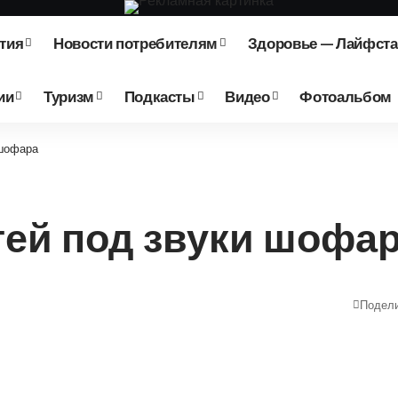
тия
Новости потребителям
Здоровье — Лайфст
ии
Туризм
Подкасты
Видео
Фотоальбом
 шофара
тей под звуки шофа
Подел