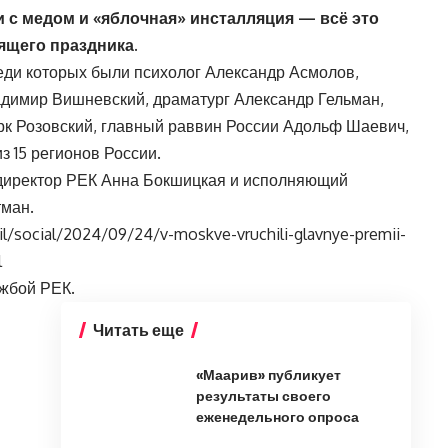
 с медом и «яблочная» инсталляция — всё это
ящего праздника.
реди которых были психолог Александр Асмолов,
адимир Вишневский, драматург Александр Гельман,
рк Розовский, главный раввин России Адольф Шаевич,
 15 регионов России.
директор РЕК Анна Бокшицкая и исполняющий
тман.
.il/social/2024/09/24/v-moskve-vruchili-glavnye-premii-
l
жбой РЕК.
Читать еще
«Маарив» публикует
результаты своего
еженедельного опроса