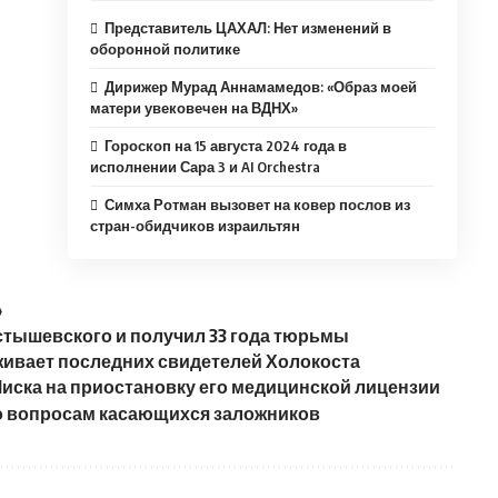
Представитель ЦАХАЛ: Нет изменений в
оборонной политике
Дирижер Мурад Аннамамедов: «Образ моей
матери увековечен на ВДНХ»
Гороскоп на 15 августа 2024 года в
исполнении Сара 3 и AI Orchestra
Симха Ротман вызовет на ковер послов из
стран-обидчиков израильтян
»
стышевского и получил 33 года тюрьмы
живает последних свидетелей Холокоста
иска на приостановку его медицинской лицензии
о вопросам касающихся заложников