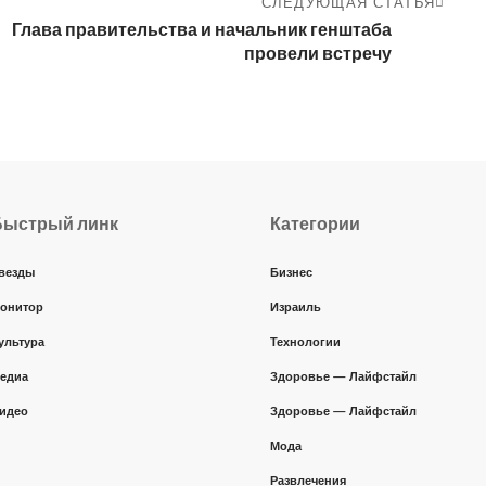
СЛЕДУЮЩАЯ СТАТЬЯ
Глава правительства и начальник генштаба
провели встречу
Быстрый линк
Категории
везды
Бизнес
онитор
Израиль
ультура
Технологии
едиа
Здоровье — Лайфстайл
идео
Здоровье — Лайфстайл
Мода
Развлечения