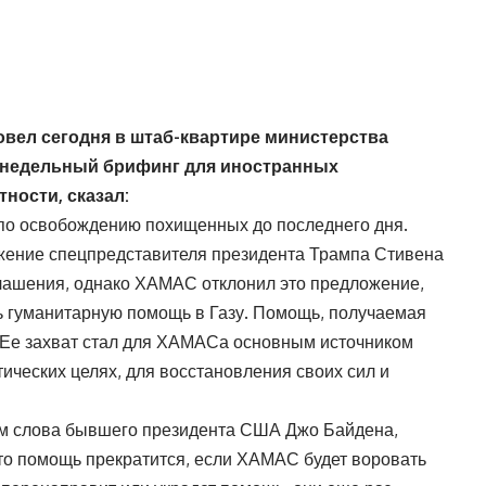
овел сегодня в штаб-квартире министерства
енедельный брифинг для иностранных
тности, сказал:
по освобождению похищенных до последнего дня.
жение спецпредставителя президента Трампа Стивена
лашения, однако ХАМАС отклонил это предложение,
ь гуманитарную помощь в Газу. Помощь, получаемая
 Ее захват стал для ХАМАСа основным источником
тических целях, для восстановления своих сил и
м слова бывшего президента США Джо Байдена,
что помощь прекратится, если ХАМАС будет воровать