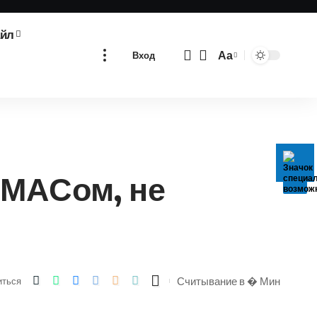
айл
Аа
Вход
Изменение
размера
шрифта
АМАСом, не
Считывание в � Мин
иться