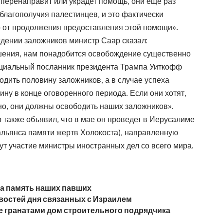
перенаправит или украдет помощь, они еще раз
 благополучия палестинцев, и это фактически
 от продолжения предоставления этой помощи».
дении заложников министр Саар сказал:
шения, нам понадобится освобождение существенно
ециальный посланник президента Трампа Уиткофф
дить половину заложников, а в случае успеха
ну в конце оговоренного периода. Если они хотят,
о, они должны освободить наших заложников».
 также объявил, что в мае он проведет в Иерусалиме
льянса памяти жертв Холокоста), направленную
ут участие министры иностранных дел со всего мира.
на память наших павших
остей дня связанных с Израилем
 гранатами дом строительного подрядчика