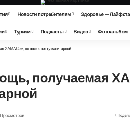
тия
Новости потребителям
Здоровье — Лайфст
ии
Туризм
Подкасты
Видео
Фотоальбом
мая ХАМАСом, не является гуманитарной
мощь, получаемая Х
тарной
7 Просмотров
Подел