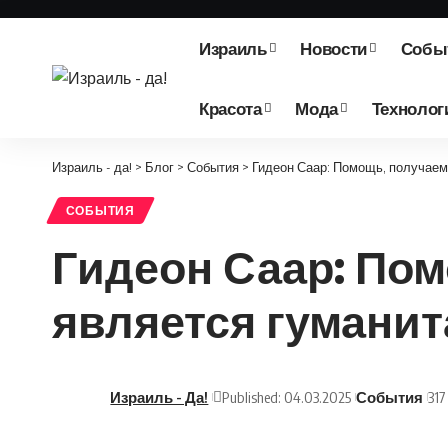
Израиль
Новости
Собы
Красота
Мода
Технолог
Израиль - да!
>
Блог
>
События
>
Гидеон Саар: Помощь, получае
СОБЫТИЯ
Гидеон Саар: По
является гумани
Израиль - Да!
Published: 04.03.2025
События
31