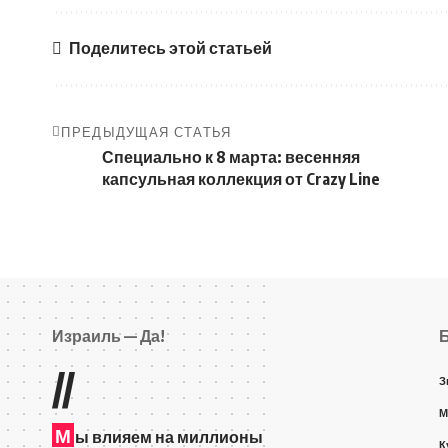
Поделитесь этой статьей
ПРЕДЫДУЩАЯ СТАТЬЯ
Специально к 8 марта: весенняя
капсульная коллекция от Crazy Line
Израиль — Да!
//
З
М
М
ы влияем на миллионы
К