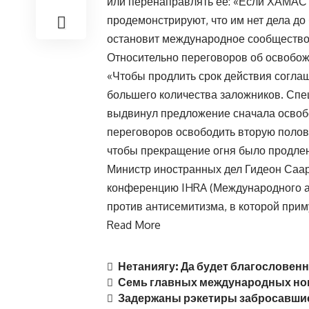
или перенаправлять ее: «Если ХАМАС 
продемонстрируют, что им нет дела до
остановит международное сообщество
Относительно переговоров об освобож
«Чтобы продлить срок действия согла
большего количества заложников. Сп
выдвинул предложение сначала освобо
переговоров освободить вторую полови
чтобы прекращение огня было продлен
Министр иностранных дел Гидеон Саар
конференцию IHRA (Международного а
против антисемитизма, в которой прим
Read More
Нетаниягу: Да будет благословен
Семь главных международных нов
Задержаны рэкетиры забросавшие