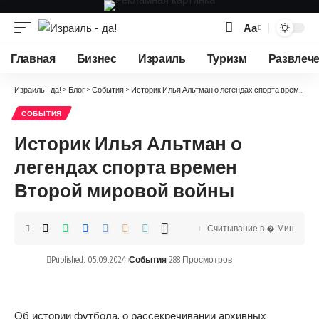
Аа
Изменение
размера
Главная
Бизнес
Израиль
Туризм
Развлеч
шрифта
Израиль - да!
>
Блог
>
События
>
Историк Илья Альтман о легендах спорта времен Второй мировой войны
СОБЫТИЯ
Историк Илья Альтман о
легендах спорта времен
Второй мировой войны
Считывание в � Мин
Published: 05.09.2024
События
288 Просмотров
Об истории футбола, о рассекречивании архивных