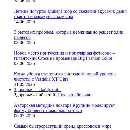
28.06.2026
Летние йогурты Muller Froop со свежими вкусами: дыня
с мятой и маракуйя с кокосом
14.06.2026
5 бытовых проблем, которые неожиданно решает один
пылесос
08.06.2026
Новое место притяжения и популярная фотозона –
гигантский Crocs на променаде Big Fashion Glilot
03.06.2026
Когда уборка становится системой: новый уровень
чистоты с Vestfalia XT Ultra
31.05.2026
Здоровье — Лайфстайл
Здоровье - Лайфстайл
Показать больше
Авторская методика доктора Крупник моделирует
форму бровей с помощью ботокса
06.07.2026
Cамый быстрорастущий бренд кроссовок в мире