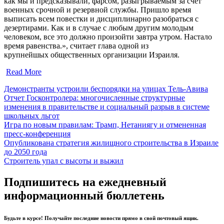
как мы и предсказывали, фарсом, разыгрываемым за счет
военных срочной и резервной службы. Пришло время
выписать всем повестки и дисциплинарно разобраться с
дезертирами. Как и в случае с любым другим молодым
человеком, все это должно произойти завтра утром. Настало
время равенства.», считает глава одной из
крупнейшых общественных организации Израиля.
Read More
Демонстранты устроили беспорядки на улицах Тель-Авива
Отчет Госконтролера: многочисленные структурные
изменения в правительстве и социальный разрыв в системе
школьных льгот
Игра по новым правилам: Трамп, Нетаниягу и отмененная
пресс-конференция
Опубликована стратегия жилищного строительства в Израиле
до 2050 года
Строитель упал с высоты и выжил
Подпишитесь на ежедневный
информационный бюллетень
Будьте в курсе! Получайте последние новости прямо в свой почтовый ящик.