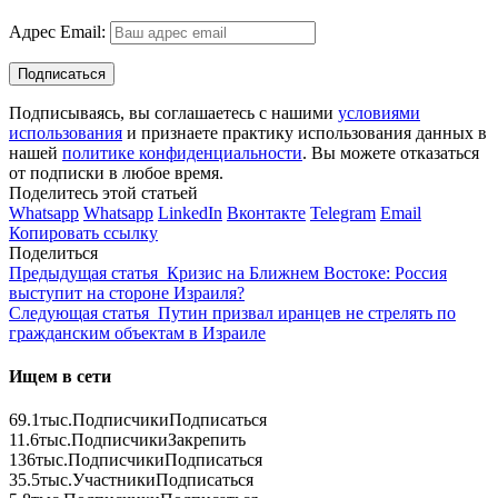
Адрес Email:
Подписываясь, вы соглашаетесь с нашими
условиями
использования
и признаете практику использования данных в
нашей
политике конфиденциальности
. Вы можете отказаться
от подписки в любое время.
Поделитесь этой статьей
Whatsapp
Whatsapp
LinkedIn
Вконтакте
Telegram
Email
Копировать ссылку
Поделиться
Предыдущая статья
Кризис на Ближнем Востоке: Россия
выступит на стороне Израиля?
Следующая статья
Путин призвал иранцев не стрелять по
гражданским объектам в Израиле
Ищем в сети
69.1тыс.
Подписчики
Подписаться
11.6тыс.
Подписчики
Закрепить
136тыс.
Подписчики
Подписаться
35.5тыс.
Участники
Подписаться