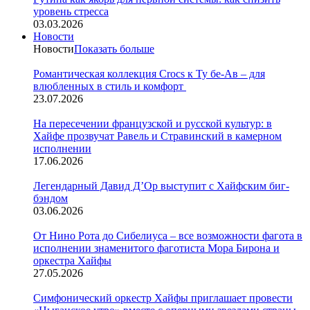
уровень стресса
03.03.2026
Новости
Новости
Показать больше
Романтическая коллекция Crocs к Ту бе-Ав – для
влюбленных в стиль и комфорт
23.07.2026
На пересечении французской и русской культур: в
Хайфе прозвучат Равель и Стравинский в камерном
исполнении
17.06.2026
Легендарный Давид Д’Ор выступит с Хайфским биг-
бэндом
03.06.2026
От Нино Рота до Сибелиуса – все возможности фагота в
исполнении знаменитого фаготиста Мора Бирона и
оркестра Хайфы
27.05.2026
Симфонический оркестр Хайфы приглашает провести