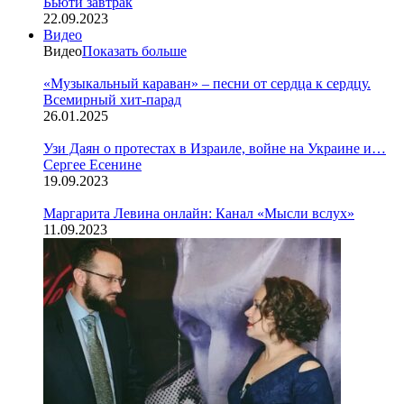
Бьюти завтрак
22.09.2023
Видео
Видео
Показать больше
«Музыкальный караван» – песни от сердца к сердцу.
Всемирный хит-парад
26.01.2025
Узи Даян о протестах в Израиле, войне на Украине и…
Сергее Есенине
19.09.2023
Маргарита Левина онлайн: Канал «Мысли вслух»
11.09.2023