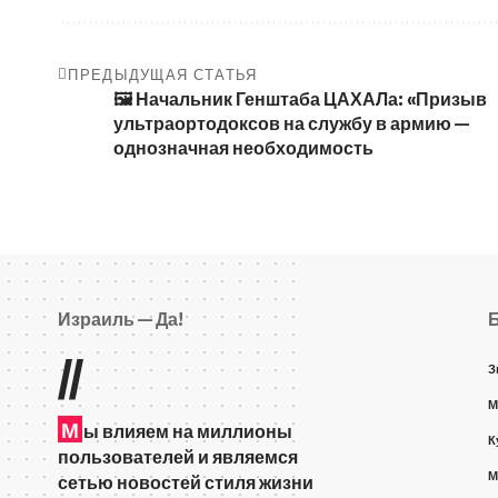
ПРЕДЫДУЩАЯ СТАТЬЯ
🖼 Начальник Генштаба ЦАХАЛа: «Призыв
ультраортодоксов на службу в армию —
однозначная необходимость
Израиль — Да!
//
З
М
М
ы влияем на миллионы
К
пользователей и являемся
М
сетью новостей стиля жизни