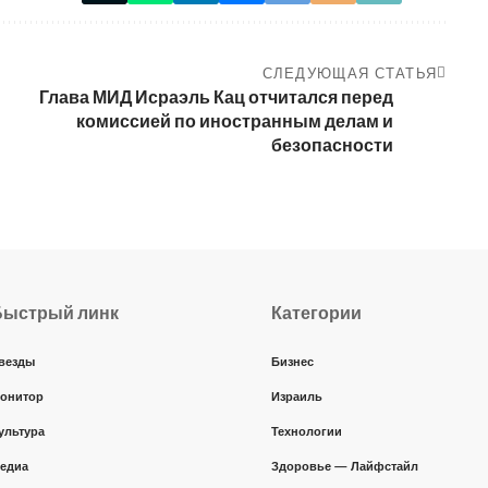
СЛЕДУЮЩАЯ СТАТЬЯ
Глава МИД Исраэль Кац отчитался перед
комиссией по иностранным делам и
безопасности
Быстрый линк
Категории
везды
Бизнес
онитор
Израиль
ультура
Технологии
едиа
Здоровье — Лайфстайл