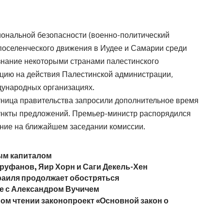
ональной безопасности (военно-политический
 поселенческого движения в Иудее и Самарии среди
изнание некоторыми странами палестинского
акцию на действия Палестинской администрации,
дународных организациях.
ница правительства запросили дополнительное время
пункты предложений. Премьер-министр распорядился
ние на ближайшем заседании комиссии.
вым капиталом
руфанов, Яир Хорн и Саги Декель-Хен
раиля продолжает обостряться
ке с Александром Вучичем
ом чтении законопроект «Основной закон о