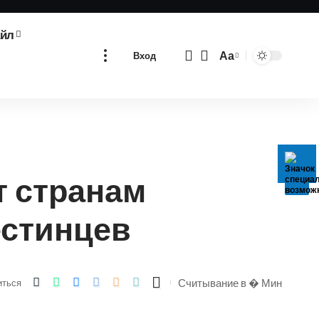
айл
Аа
Вход
Изменение
размера
шрифта
т странам
стинцев
Считывание в � Мин
иться