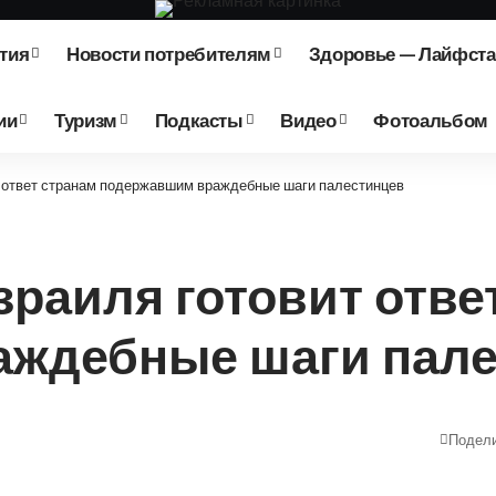
тия
Новости потребителям
Здоровье — Лайфст
ии
Туризм
Подкасты
Видео
Фотоальбом
т ответ странам подержавшим враждебные шаги палестинцев
раиля готовит отве
ждебные шаги пале
Подел