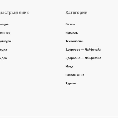
Быстрый линк
Категории
везды
Бизнес
онитор
Израиль
ультура
Технологии
едиа
Здоровье — Лайфстайл
идео
Здоровье — Лайфстайл
Мода
Развлечения
Туризм