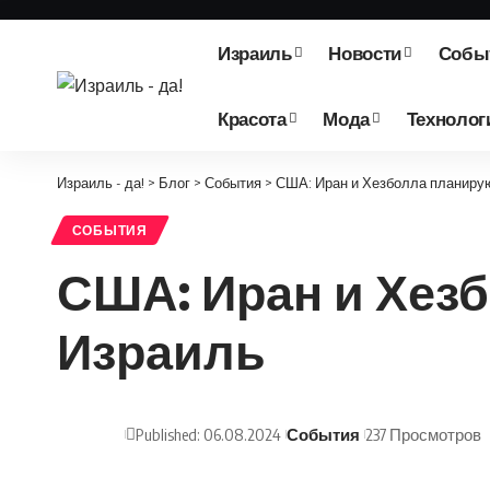
Израиль
Новости
Собы
Красота
Мода
Технолог
Израиль - да!
>
Блог
>
События
>
США: Иран и Хезболла планирую
СОБЫТИЯ
США: Иран и Хезб
Израиль
Published: 06.08.2024
События
237 Просмотров