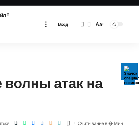
айл
Аа
Вход
Изменение
размера
шрифта
 волны атак на
Считывание в � Мин
иться