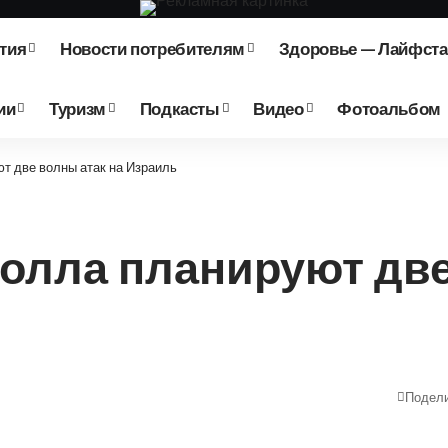
тия
Новости потребителям
Здоровье — Лайфст
ии
Туризм
Подкасты
Видео
Фотоальбом
т две волны атак на Израиль
олла планируют две
Подел