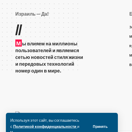
Израиль — Да!
//
З
М
М
ы влияем на миллионы
К
пользователей и являемся
М
сетью новостей стиля жизни
и передовых технологий
В
номер один в мире.
Используя этот сайт, вы соглашаетесь
с
Политикой конфиденциальности
и
Принять