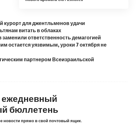
ый курорт для джентльменов удачи
ьтянам витать в облаках
в заменили ответственность демагогией
им остается уязвимым, уроки 7 октября не
егическим партнером Всеизраильской
а ежедневный
й бюллетень
ие новости прямо в свой почтовый ящик.