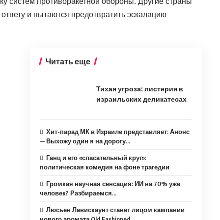
вку систем противоракетной обороны. Другие страны
 ответу и пытаются предотвратить эскалацию
Читать еще
Тихая угроза: листерия в
израильских деликатесах
Хит-парад МК в Израиле представляет: Анонс
— Выхожу один я на дорогу…
Ганц и его «спасательный круг»:
политическая комедия на фоне трагедии
Громкая научная сенсация: ИИ на 70% уже
человек? Разбираемся…
Люсьен Лавискаунт станет лицом кампании
нового аромата Old Fashioned