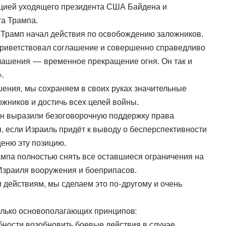
ацией уходящего президента США Байдена и
а Трампа.
 Трамп начал действия по освобождению заложников.
 приветствовал соглашение и совершенно справедливо
глашения — временное прекращение огня. Он так и
.
шения, мы сохраняем в своих руках значительные
ожников и достичь всех целей войны.
ен выразили безоговорочную поддержку права
, если Израиль придёт к выводу о бесперспективности
ценю эту позицию.
мпа полностью снять все оставшиеся ограничения на
Израиля вооружения и боеприпасов.
 действиям, мы сделаем это по-другому и очень
олько основополагающих принципов:
ности возобновить боевые действия в случае