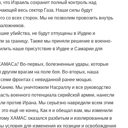
, что Израиль сохранит полный контроль над
чающей весь сектор Газа. Наши силы будут
его со всех сторон. Мы не позволим провозить внутрь
заложников.
шие убийства, не будут отпущены в Иудею и
ли за границу. Также мы приняли решение в военно-
силить наше присутствие в Иудее и Самарии для
 ХАМАСа? Во-первых, болезненные удары, которые
 другим врагам на поле боя. Во-вторых, наша
а семи фронтах с невиданной ранее мощью.
Ханию. Мы уничтожили Насраллу и все руководство
сть военного потенциала сирийской армии, нанесли
али против Ирана. Мы серьёзно навредили всем этим
 и это ещё не конец. Как я и обещал вам, мы изменили
этому ХАМАС оказался разбитым и изолированным в
аны условия для изменения их позиции и освобождения