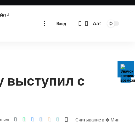
айл
Аа
Вход
Изменение
размера
шрифта
у выступил с
Считывание в � Мин
иться