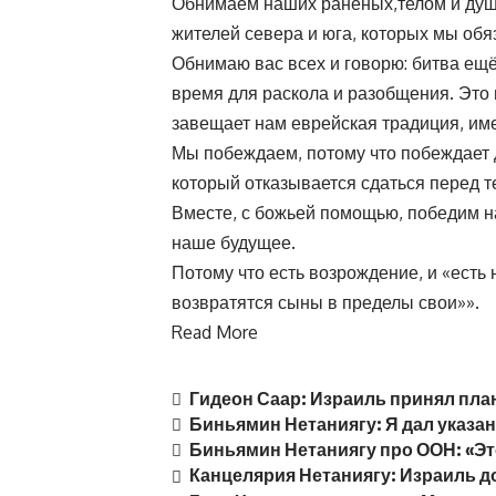
Обнимаем наших раненых,телом и душ
жителей севера и юга, которых мы обя
Обнимаю вас всех и говорю: битва ещё
время для раскола и разобщения. Это 
завещает нам еврейская традиция, име
Мы побеждаем, потому что побеждает д
который отказывается сдаться перед те
Вместе, с божьей помощью, победим н
наше будущее.
Потому что есть возрождение, и «есть 
возвратятся сыны в пределы свои»».
Read More
Гидеон Саар: Израиль принял пла
Биньямин Нетаниягу: Я дал указ
Биньямин Нетаниягу про ООН: «Э
Канцелярия Нетаниягу: Израиль д