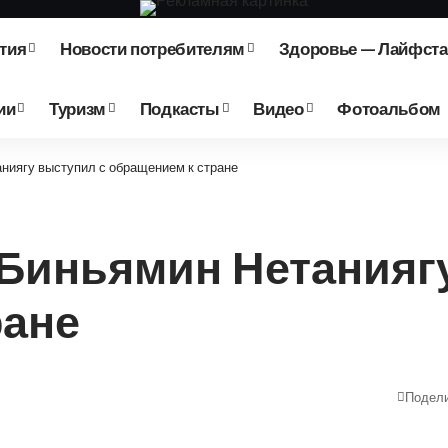
тия
Новости потребителям
Здоровье — Лайфст
ии
Туризм
Подкасты
Видео
Фотоальбом
ниягу выступил с обращением к стране
 Биньямин Нетанияг
ране
Подел