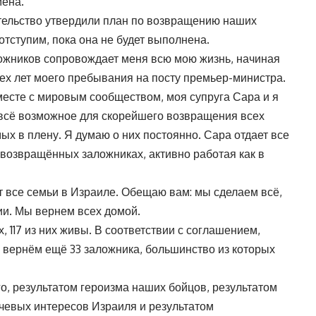
мена.
тельство утвердили план по возвращению наших
отступим, пока она не будет выполнена.
жников сопровождает меня всю мою жизнь, начиная
ех лет моего пребывания на посту премьер-министра.
месте с мировым сообществом, моя супруга Сара и я
всё возможное для скорейшего возвращения всех
х в плену. Я думаю о них постоянно. Сара отдает все
и возвращённых заложниках, активно работая как в
т все семьи в Израиле. Обещаю вам: мы сделаем всё,
ии. Мы вернем всех домой.
 117 из них живы. В соответствии с соглашением,
 вернём ещё 33 заложника, большинство из которых
о, результатом героизма наших бойцов, результатом
чевых интересов Израиля и результатом