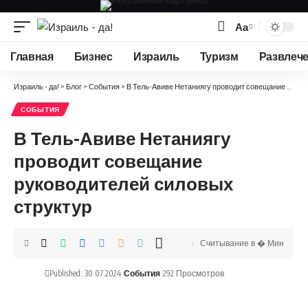
Аа
Изменение
размера
Главная
Бизнес
Израиль
Туризм
Развлеч
шрифта
Израиль - да!
>
Блог
>
События
>
В Тель-Авиве Нетаниягу проводит совещание руководителей силовых структур
СОБЫТИЯ
В Тель-Авиве Нетаниягу
проводит совещание
руководителей силовых
структур
Считывание в � Мин
Published: 30.07.2024
События
292 Просмотров