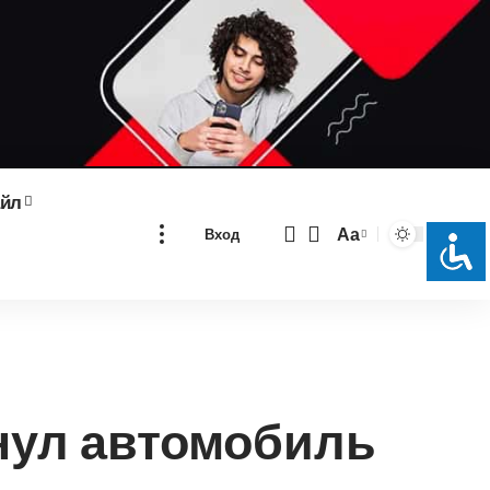
айл
Аа
Вход
Изменение
размера
шрифта
нул автомобиль