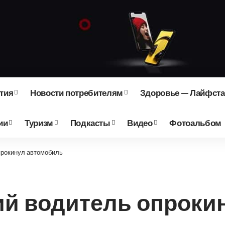
тия
Новости потребителям
Здоровье — Лайфст
ии
Туризм
Подкасты
Видео
Фотоальбом
прокинул автомобиль
ий водитель опроки