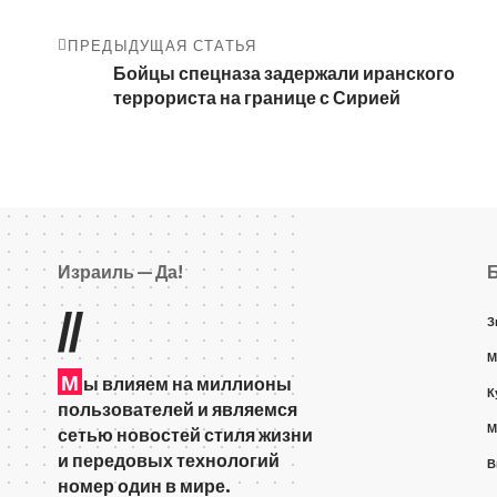
ПРЕДЫДУЩАЯ СТАТЬЯ
Бойцы спецназа задержали иранского
террориста на границе с Сирией
Израиль — Да!
//
З
М
М
ы влияем на миллионы
К
пользователей и являемся
М
сетью новостей стиля жизни
и передовых технологий
В
номер один в мире.