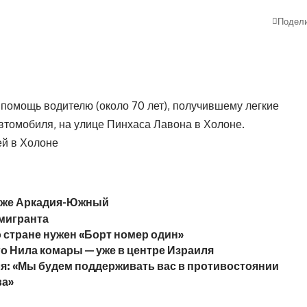
Подел
помощь водителю (около 70 лет), получившему легкие
втомобиля, на улице Пинхаса Лавона в Холоне.
ей в Холоне
ляже Аркадия-Южный
 мигранта
о стране нужен «Борт номер один»
о Нила комары — уже в центре Израиля
я: «Мы будем поддерживать вас в противостоянии
ва»