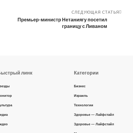
СЛЕДУЮЩАЯ СТАТЬЯ
Премьер-министр Нетаниягу посетил
границу с Ливаном
Быстрый линк
Категории
везды
Бизнес
онитор
Израиль
ультура
Технологии
едиа
Здоровье — Лайфстайл
идео
Здоровье — Лайфстайл