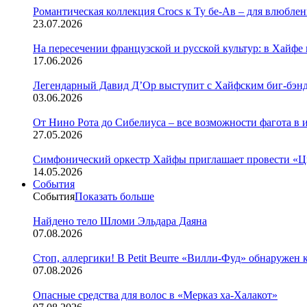
Романтическая коллекция Crocs к Ту бе-Ав – для влюбле
23.07.2026
На пересечении французской и русской культур: в Хайфе
17.06.2026
Легендарный Давид Д’Ор выступит с Хайфским биг-бэн
03.06.2026
От Нино Рота до Сибелиуса – все возможности фагота в
27.05.2026
Симфонический оркестр Хайфы приглашает провести «Цы
14.05.2026
События
События
Показать больше
Найдено тело Шломи Эльдара Даяна
07.08.2026
Стоп, аллергики! В Petit Beurre «Вилли-Фуд» обнаружен
07.08.2026
Опасные средства для волос в «Мерказ ха-Халакот»