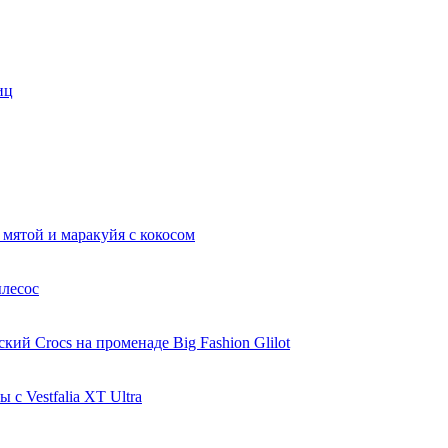
иц
 мятой и маракуйя с кокосом
ылесос
ий Crocs на променаде Big Fashion Glilot
с Vestfalia XT Ultra