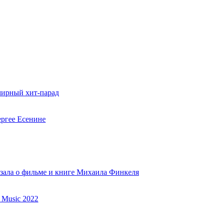
мирный хит-парад
ергее Есенине
азала о фильме и книге Михаила Финкеля
 Music 2022