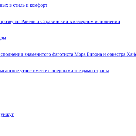
нных в стиль и комфорт
 прозвучат Равель и Стравинский в камерном исполнении
дом
 исполнении знаменитого фаготиста Мора Бирона и оркестра Ха
ганское утро» вместе с оперными звездами страны
 кунжут