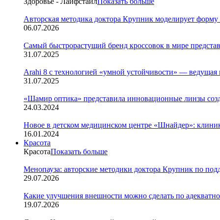
Здоровье - Лайфстайл
Показать больше
Авторская методика доктора Крупник моделирует форму
06.07.2026
Cамый быстрорастущий бренд кроссовок в мире представ
31.07.2025
Arahi 8 c технологией «умной устойчивости» — ведуща
31.07.2025
«Шамир оптика» представила инновационные линзы созд
24.03.2024
Новое в детском медицинском центре «Шнайдер»: клиник
16.01.2024
Красота
Красота
Показать больше
Менопауза: авторские методики доктора Крупник по под
29.07.2026
Какие улучшения внешности можно сделать по адекватно
19.07.2026