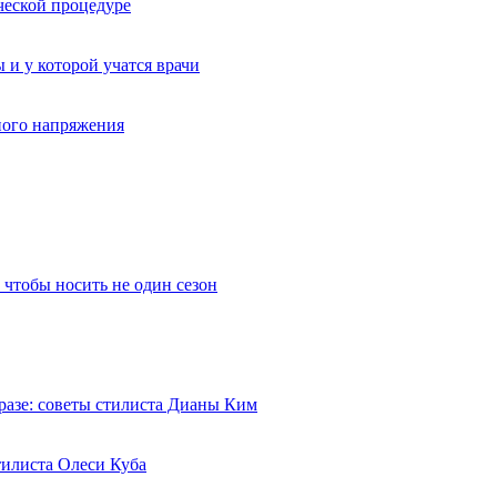
ческой процедуре
 и у которой учатся врачи
вного напряжения
 чтобы носить не один сезон
разе: советы стилиста Дианы Ким
тилиста Олеси Куба