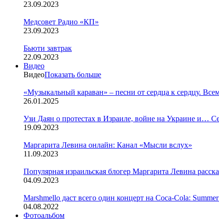
23.09.2023
Медсовет Радио «КП»
23.09.2023
Бьюти завтрак
22.09.2023
Видео
Видео
Показать больше
«Музыкальный караван» – песни от сердца к сердцу. Все
26.01.2025
Узи Даян о протестах в Израиле, войне на Украине и… С
19.09.2023
Маргарита Левина онлайн: Канал «Мысли вслух»
11.09.2023
Популярная израильская блогер Маргарита Левина расск
04.09.2023
Marshmello даст всего один концерт на Coca-Cola: Summer
04.08.2022
Фотоальбом