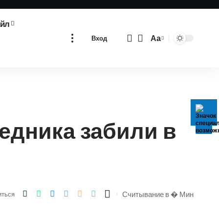
айл
Аа
Вход
Изменение
размера
шрифта
едника забили в
Считывание в � Мин
иться