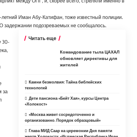
фликт между ОПГ, и, скорее всего, стреляли именно в
2-летний Иман Абу-Катифан, тоже известный полиции.
 О задержании подозреваемых не сообщалось.
Читать еще
 30-
ека,
Командование тыла ЦАХАЛ
обновляет директивы для
жителей
и
Камни безмолвия: Тайна библейских
е
технологий
м за
Дети пансиона «Бейт Хая», курсы Центра
л
«Холокост»
«Москва живет сосредоточенно и
организованно. Порядок образцовый»
Глава МИД Саар на церемонии Дня памяти
жертв Холокоста: «Исламская Республика Иран