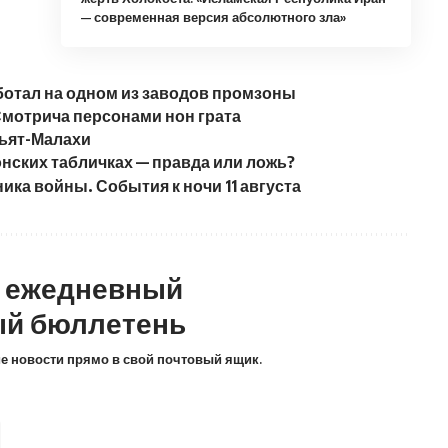
— современная версия абсолютного зла»
аботал на одном из заводов промзоны
Смотрича персонами нон грата
рьят-Малахи
нских табличках — правда или ложь?
ика войны. События к ночи 11 августа
а ежедневный
й бюллетень
ие новости прямо в свой почтовый ящик.