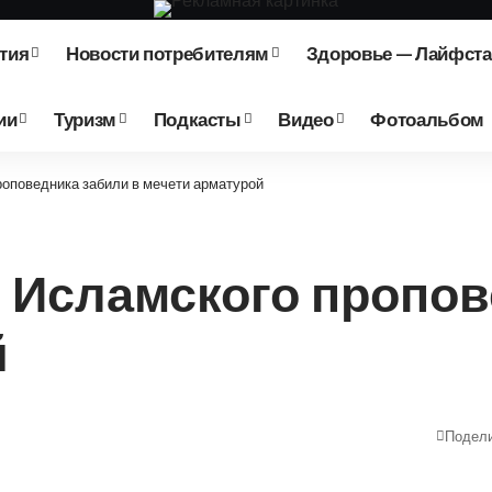
тия
Новости потребителям
Здоровье — Лайфст
ии
Туризм
Подкасты
Видео
Фотоальбом
роповедника забили в мечети арматурой
 Исламского пропов
й
Подел