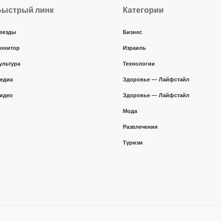
Быстрый линк
Категории
везды
Бизнес
онитор
Израиль
ультура
Технологии
едиа
Здоровье — Лайфстайл
идео
Здоровье — Лайфстайл
Мода
Развлечения
Туризм