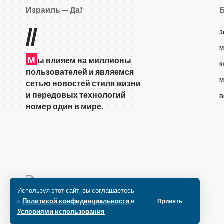
Израиль — Да!
//
З
М
М
ы влияем на миллионы
К
пользователей и являемся
М
сетью новостей стиля жизни
и передовых технологий
В
номер один в мире.
Используя этот сайт, вы соглашаетесь
с
Политикой конфиденциальности
и
Принять
Условиями использования
© 2022 Все права защищены.