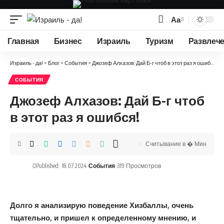
Аа
Изменение
размера
Главная
Бизнес
Израиль
Туризм
Развлеч
шрифта
Израиль - да!
>
Блог
>
События
>
Джозеф Алхазов: Дай Б-г чтоб в этот раз я ошибся!
СОБЫТИЯ
Джозеф Алхазов: Дай Б-г чтоб
в этот раз я ошибся!
Считывание в � Мин
Published: 18.07.2024
События
319 Просмотров
Долго я анализирую поведение Хизбаллы, очень
тщательно, и пришел к определенному мнению, и