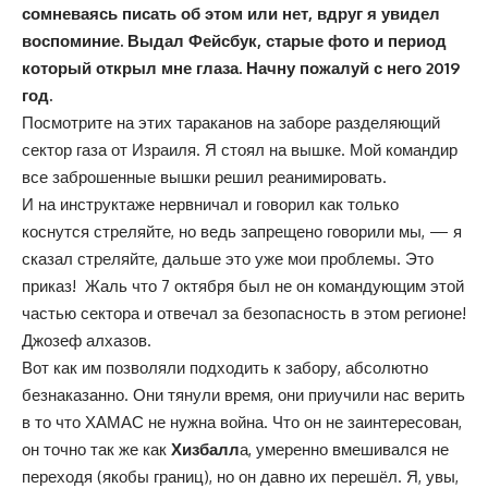
сомневаясь писать об этом или нет, вдруг я увидел
воспоминие. Выдал Фейсбук, старые фото и период
который открыл мне глаза. Начну пожалуй с него 2019
год.
Посмотрите на этих тараканов на заборе разделяющий
сектор газа от Израиля. Я стоял на вышке. Мой командир
все заброшенные вышки решил реанимировать.
И на инструктаже нервничал и говорил как только
коснутся стреляйте, но ведь запрещено говорили мы, — я
сказал стреляйте, дальше это уже мои проблемы. Это
приказ! Жаль что 7 октября был не он командующим этой
частью сектора и отвечал за безопасность в этом регионе!
Джозеф алхазов.
Вот как им позволяли подходить к забору, абсолютно
безнаказанно. Они тянули время, они приучили нас верить
в то что ХАМАС не нужна война. Что он не заинтересован,
он точно так же как
Хизбалл
а, умеренно вмешивался не
переходя (якобы границ), но он давно их перешёл. Я, увы,