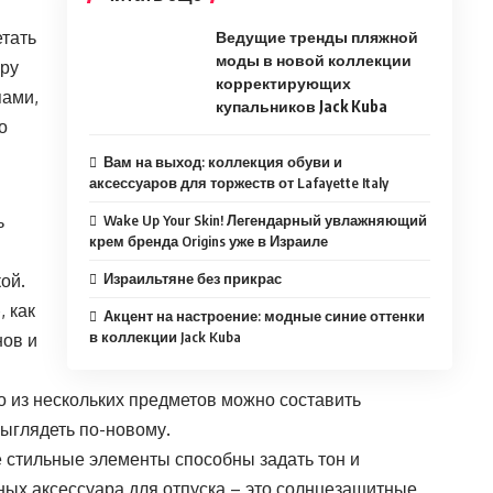
етать
Ведущие тренды пляжной
моды в новой коллекции
ару
корректирующих
пами,
купальников Jack Kuba
о
Вам на выход: коллекция обуви и
аксессуаров для торжеств от Lafayette Italy
ь
Wake Up Your Skin! Легендарный увлажняющий
крем бренда Origins уже в Израиле
ой.
Израильтяне без прикрас
, как
Акцент на настроение: модные синие оттенки
в коллекции Jack Kuba
нов и
о из нескольких предметов можно составить
ыглядеть по-новому.
стильные элементы способны задать тон и
ных аксессуара для отпуска – это солнцезащитные