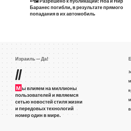
↩️🖼 Разрешено к публикации: Ноа и Нир
Баранес погибли, в результате прямого
попадания в их автомобиль
Израиль — Да!
//
З
М
М
ы влияем на миллионы
К
пользователей и являемся
М
сетью новостей стиля жизни
и передовых технологий
В
номер один в мире.