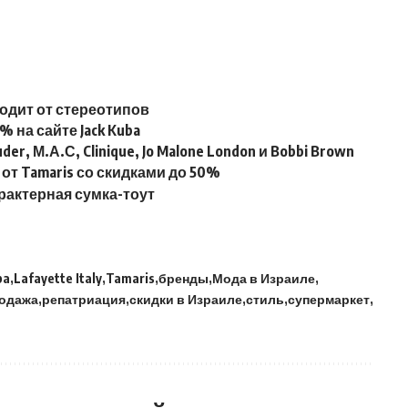
одит от стереотипов
% на сайте Jack Kuba
uder, М.А.С, Clinique, Jo Malone London и Bobbi Brown
от Tamaris со скидками до 50%
рактерная сумка-тоут
ba
Lafayette Italy
Tamaris
бренды
Мода в Израиле
одажа
репатриация
скидки в Израиле
стиль
супермаркет