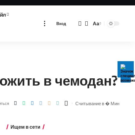
айл
Аа
Вход
Изменение
размера
шрифта
ложить в чемодан?
Считывание в � Мин
иться
Ищем в сети