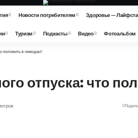
тия
Новости потребителям
Здоровье — Лайфст
ии
Туризм
Подкасты
Видео
Фотоальбом
о положить в чемодан?
го отпуска: что по
мотров
Подел