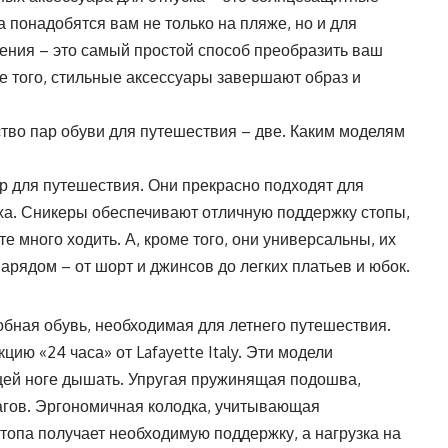
а понадобятся вам не только на пляже, но и для
ашения – это самый простой способ преобразить ваш
е того, стильные аксессуары завершают образ и
тво пар обуви для путешествия – две. Каким моделям
 для путешествия. Они прекрасно подходят для
ыха. Сникеры обеспечивают отличную поддержку стопы,
е много ходить. А, кроме того, они универсальны, их
арядом – от шорт и джинсов до легких платьев и юбок.
добная обувь, необходимая для летнего путешествия.
ию «24 часа» от Lafayette Italy. Эти модели
щей ноге дышать. Упругая пружинящая подошва,
гов. Эргономичная колодка, учитывающая
стопа получает необходимую поддержку, а нагрузка на