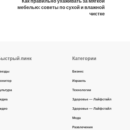
Как правильно ухаживать за мягкой
мебелью: советы по сухой и влажной
чистке
Быстрый линк
Категории
везды
Бизнес
онитор
Израиль
ультура
Технологии
едиа
Здоровье — Лайфстайл
идео
Здоровье — Лайфстайл
Мода
Развлечения