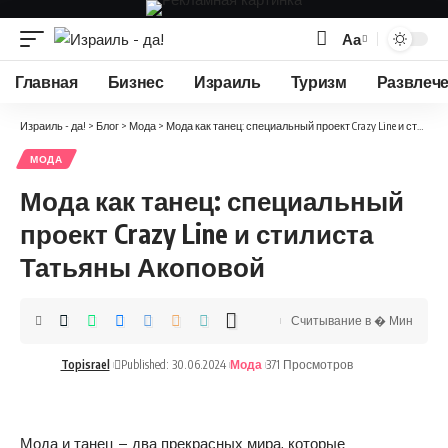
Аа
Изменение
размера
Главная
Бизнес
Израиль
Туризм
Развлеч
шрифта
Израиль - да!
>
Блог
>
Мода
>
Мода как танец: специальный проект Crazy Line и стилиста Татьяны Акоповой
МОДА
Мода как танец: специальный
проект Crazy Line и стилиста
Татьяны Акоповой
Считывание в � Мин
Topisrael
Published: 30.06.2024
Мода
371 Просмотров
Мода и танец – два прекрасных мира, которые