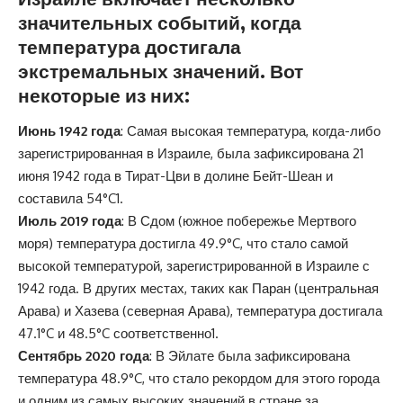
значительных событий, когда
температура достигала
экстремальных значений. Вот
некоторые из них:
Июнь 1942 года
: Самая высокая температура, когда-либо
зарегистрированная в Израиле, была зафиксирована 21
июня 1942 года в Тират-Цви в долине Бейт-Шеан и
составила 54°C
1
.
Июль 2019 года
: В Сдом (южное побережье Мертвого
моря) температура достигла 49.9°C, что стало самой
высокой температурой, зарегистрированной в Израиле с
1942 года. В других местах, таких как Паран (центральная
Арава) и Хазева (северная Арава), температура достигала
47.1°C и 48.5°C соответственно
1
.
Сентябрь 2020 года
: В Эйлате была зафиксирована
температура 48.9°C, что стало рекордом для этого города
и одним из самых высоких значений в стране за