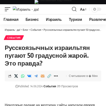
Аа
Изменение
размера
Главная
Бизнес
Израиль
Туризм
Развлеч
шрифта
Израиль - да!
>
Блог
>
События
>
Русскоязычных израильтян пугают 50 градусной жарой. Это правда?
СОБЫТИЯ
Русскоязычных израильтян
пугают 50 градусной жарой.
Это правда?
Считывание в � Мин
Published: 14.06.2024
События
319 Просмотров
Некоторые падкие на желтизну сайты напугали евреев