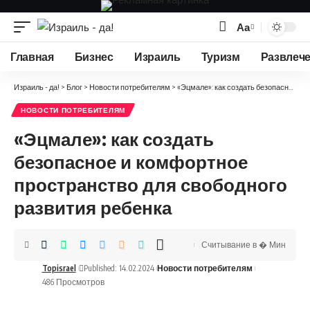
Аа
Изменение
размера
Главная
Бизнес
Израиль
Туризм
Развлеч
шрифта
Израиль - да!
>
Блог
>
Новости потребителям
>
«Эцмале»: как создать безопасное и комфортное пространство для свободного развития ребенка
НОВОСТИ ПОТРЕБИТЕЛЯМ
«Эцмале»: как создать
безопасное и комфортное
пространство для свободного
развития ребенка
Считывание в � Мин
Topisrael
Published: 14.02.2024
Новости потребителям
486 Просмотров