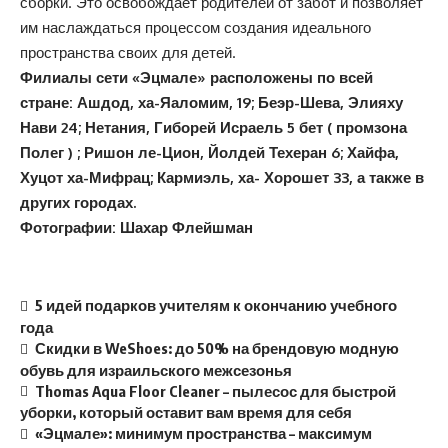
сборки. Это освобождает родителей от забот и позволяет
им наслаждаться процессом создания идеального
пространства своих для детей.
Филиалы сети «Эцмале» расположены по всей
стране: Ашдод, ха-Яаломим, 19; Беэр-Шева, Элияху
Нави 24; Нетания, Гиборей Исраель 5 бет ( промзона
Полег ) ; Ришон ле-Цион, Йолдей Техеран 6; Хайфа,
Хуцот ха-Мифрац; Кармиэль, ха- Хорошет 33, а также в
других городах.
Фотографии: Шахар Флейшман
5 идей подарков учителям к окончанию учебного
года
Скидки в WeShoes: до 50% на брендовую модную
обувь для израильского межсезонья
Thomas Aqua Floor Cleaner – пылесос для быстрой
уборки, который оставит вам время для себя
«Эцмале»: минимум пространства – максимум