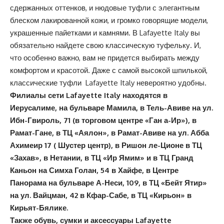
сдержанных оттенков, и нюдовые туфли с элегантным
блеском лакированной кожи, и громко говорящие модели,
украшенные пайетками и камнями. В Lafayette Italy вы
обязательно найдете свою классическую туфельку. И,
что особенно важно, вам не придется выбирать между
комфортом и красотой. Даже с самой высокой шпилькой,
классические туфли Lafayette Italy невероятно удобны.
Филиалы сети Lafayette Italy находятся в
Иерусалиме, на бульваре Мамила, в Тель-Авиве на ул.
Ибн-Гвироль, 71 (в торговом центре «Ган а-Ир»), в
Рамат-Гане, в ТЦ «Аялон», в Рамат-Авиве на ул.
Абба
Ахимеир 17 ( Шустер центр),
в Ришон ле-Ционе в ТЦ
«Захав», в Нетании, в ТЦ «Ир Ямим» и в ТЦ Гранд
Каньон на Симха Голан, 54 в Хайфе, в Центре
Панорама на бульваре А-Неси, 109, в ТЦ «Бейт Ятир»
на ул. Вайцман, 42 в Кфар-Сабе, в ТЦ «Кирьон» в
Кирьят-Бялике.
Также обувь, сумки и аксессуары Lafayette