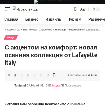
Аа
Изменение
размера
Главная
Бизнес
Израиль
Туризм
Развлеч
шрифта
Израиль - да!
>
Блог
>
Мода
>
С акцентом на комфорт: новая осенняя коллекция от Lafayette Italy
МОДА
С акцентом на комфорт: новая
осенняя коллекция от Lafayette
Italy
Считывание в � Мин
Topisrael
Published: 02.11.2023
Мода
418 Просмотров
Сегодня нам особенно необходимо ощущение