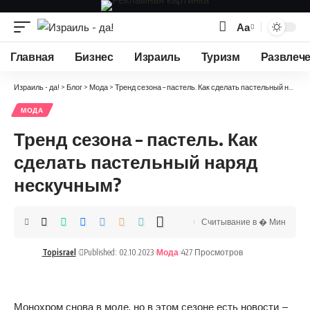
Аа
Изменение
размера
Главная
Бизнес
Израиль
Туризм
Развлеч
шрифта
Израиль - да!
>
Блог
>
Мода
>
Тренд сезона – пастель. Как сделать пастельный наряд нескучным?
МОДА
Тренд сезона – пастель. Как
сделать пастельный наряд
нескучным?
Считывание в � Мин
Topisrael
Published: 02.10.2023
Мода
427 Просмотров
Монохром снова в моде, но в этом сезоне есть новости –