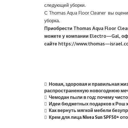
следующей уборки.
С
Thomas Aqua Floor Cleaner
вы оценит
уборка.
Приобрести
Thomas
Aqua
Floor
Clea
можете у компании
Electro
—
Gal
, о
сайте
https://www.thom
as
—
israel
.
c
Новая, здоровая и правильная жи
распространенную новогоднюю ме
Чемодан пыли в год: почему чисто
Идеи бюджетных подарков к Рош 
Как вернуть мягкой мебели безуп
Крем для лица Nivea Sun SPF50+ от