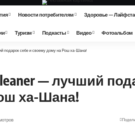
тия
Новости потребителям
Здоровье — Лайфст
ии
Туризм
Подкасты
Видео
Фотоальбом
ший подарок себе и своему дому на Рош ха-Шана!
 Cleaner — лучший под
ош ха-Шана!
мотров
Подел