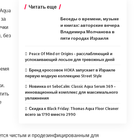
Читать еще
 Aqua
 за
Беседы о времени, музыке
и книгах: авторские вечера
учки
Владимира Молчанова в
, без
пяти городах Израиля
Peace Of Mind от Origins – расслабляющий и
успокаивающий лосьон для тревожных дней
ремя
Бренд кроссовок HOKA запускает в Израиле
первую модную коллекцию Street Style
и.
Новинка от SeboCalm: Classic Aqua Serum 369 –
инновационный комплекс для максимального
тить
увлажнения
е
Скидка к Black Friday: Thomas Aqua Floor Cleaner
всего за 1790 вместо 2990
ается чистым и продезинфицированным для