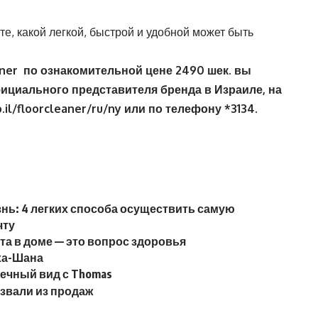
е, какой легкой, быстрой и удобной может быть
ner
по ознакомительной цене 2490 шек. вы
фициального представителя бренда в Израиле, на
o
.
il
/
floorcleaner
/
ru
/
ny
или по телефону *3134.
знь: 4 легких способа осуществить самую
чту
та в доме — это вопрос здоровья
ха-Шана
речный вид с Thomas
озвали из продаж