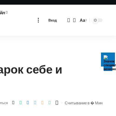
айл
Аа
Вход
Изменение
размера
шрифта
арок себе и
Считывание в � Мин
иться