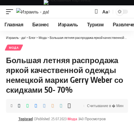
Аа
Изменение
размера
Главная
Бизнес
Израиль
Туризм
Развлеч
шрифта
Израиль - да!
>
Блог
>
Мода
>
Большая летняя распродажа яркой качественной одежды немецкой марки Gerry Weber со скидками 50- 70%
МОДА
Большая летняя распродажа
яркой качественной одежды
немецкой марки Gerry Weber со
скидками 50- 70%
Считывание в � Мин
Topisrael
Published: 25.07.2023
Мода
340 Просмотров