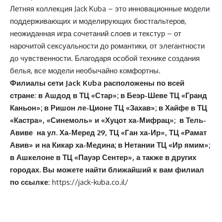
Летняя коллекция Jack Kuba – это инновационные модели
поддерживающих и моделирующих бюстгальтеров,
неожиданная игра сочетаний слоев и текстур – от
нарочитой сексуальности до романтики, от элегантности
до чувственности. Благодаря особой технике создания
белья, все модели необычайно комфортны.
Филиалы сети
Jack
Kuba
расположены по всей
стране: в Ашдод в ТЦ «Стар»; в Беэр-Шеве ТЦ «Гранд
Каньон»; в Ришон ле-Ционе ТЦ «Захав»; в Хайфе в ТЦ
«Кастра», «Синемоль» и «Хуцот ха-Мифрац»; в Тель-
Авиве на ул. Ха-Меред 29, ТЦ «Ган ха-Ир», ТЦ «Рамат
Авив» и на Кикар ха-Медина; в Нетании ТЦ «Ир ямим»;
в Ашкелоне в ТЦ «Пауэр Сентер», а также в других
городах. Вы можете найти ближайший к вам филиал
по ссылке:
https://jack-kuba.co.il/