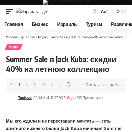
Аа
Изменение
размера
Главная
Бизнес
Израиль
Туризм
Развлеч
шрифта
Израиль - да!
>
Блог
>
Мода
>
Summer Sale в Jack Kuba: скидки 40% на летнюю коллекцию
МОДА
Summer Sale в Jack Kuba: скидки
40% на летнюю коллекцию
Считывание в � Мин
Topisrael
Published: 17.07.2023
Мода
395 Просмотров
Мы его ждали и не переставали мечтать — сеть
элитного нижнего белья
Jack
Kuba
начинает
Summer