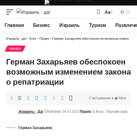
Аа
Изменение
размера
Главная
Бизнес
Израиль
Туризм
Развлеч
шрифта
Израиль - да!
>
Блог
>
Право
>
Герман Захарьяев обеспокоен возможным изменением закона о репатриации
ПРАВО
Герман Захарьяев обеспокоен
возможным изменением закона
о репатриации
Считывание в � Мин
Израиль - Да!
Published: 04.07.2023
Право
12.8тыс. Просмотров
Герман Захарьяев