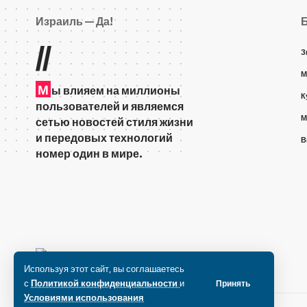
Израиль — Да!
//
З
М
М
ы влияем на миллионы
К
пользователей и являемся
М
сетью новостей стиля жизни
и передовых технологий
В
номер один в мире.
Используя этот сайт, вы соглашаетесь
с
Политикой конфиденциальности
и
Принять
Условиями использования