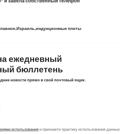
p* и завела собственный телефон
Главное
Израиль
индукционные плиты
на ежедневный
ный бюллетень
ледние новости прямо в свой почтовый ящик.
виями использования
и признаете практику использования данных