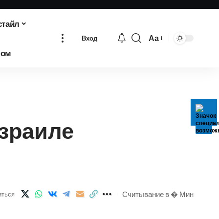
стайл
Аа
Вход
Изменение
бом
размера
шрифта
Израиле
Считывание в � Мин
иться