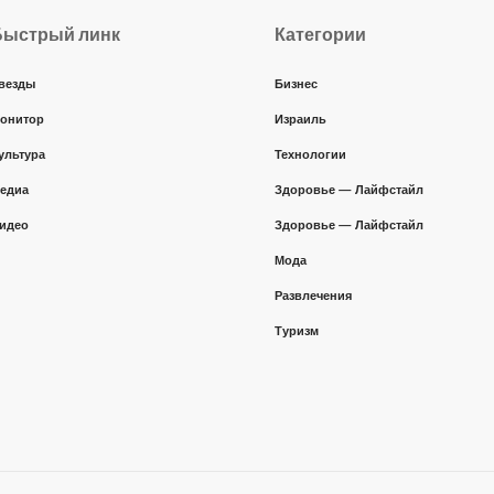
Быстрый линк
Категории
везды
Бизнес
онитор
Израиль
ультура
Технологии
едиа
Здоровье — Лайфстайл
идео
Здоровье — Лайфстайл
Мода
Развлечения
Туризм