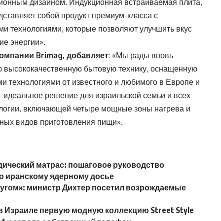
ионным дизайном. Индукционная встраиваемая плита,
дставляет собой продукт премиум-класса с
и технологиями, которые позволяют улучшить вкус
ие энергии».
омпании Brimag, добавляет
: «Мы рады вновь
ю высококачественную бытовую технику, оснащенную
 технологиями от известного и любимого в Европе и
 идеальное решение для израильской семьи и всех
ологии, включающей четыре мощные зоны нагрева и
зных видов приготовления пищи».
дический матрас: пошаговое руководство
о иранскому ядерному досье
плугом»: министр Дихтер посетил возрождаемые
в Израиле первую модную коллекцию Street Style