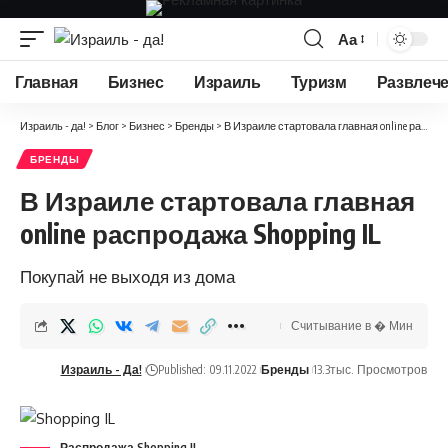
Аа
Изменение
размера
Главная
Бизнес
Израиль
Туризм
Развлеч
шрифта
Израиль - да!
>
Блог
>
Бизнес
>
Бренды
>
В Израиле стартовала главная online распродажа Shopping IL
БРЕНДЫ
В Израиле стартовала главная
online распродажа Shopping IL
Покупай не выходя из дома
Считывание в � Мин
Израиль - Да!
Published: 09.11.2022
Бренды
13.3тыс. Просмотров
Распродажа Shopping IL