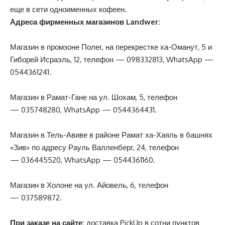
еще в сети одноименных кофеен.
Адреса фирменных магазинов
Landwer
:
Магазин в промзоне Полег, на перекрестке ха-Оманут, 5 и
Гиборей Исраэль, 12, телефон —
098332813
, WhatsApp —
0544361241.
Магазин в Рамат-Гане на ул. Шохам, 5, телефон
—
035748280
, WhatsApp — 0544364431.
Магазин в Тель-Авиве в районе Рамат ха-Хаяль в башнях
«Зив» по адресу Рауль Валленберг, 24, телефон
—
036445520
, WhatsApp — 0544361160.
Магазин в Холоне на ул. Айовель, 6, телефон
—
037589872
.
При заказе на сайте
:
доставка PickUp в сотни пунктов