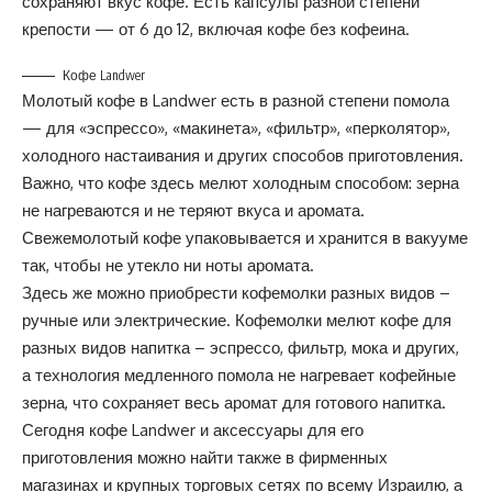
сохраняют вкус кофе. Есть капсулы разной степени
крепости — от 6 до 12, включая кофе без кофеина.
Кофе Landwer
Молотый кофе
в Landwer есть в разной степени помола
— для «эспрессо», «
макинета
», «фильтр», «перколятор»,
холодного настаивания и других способов приготовления.
Важно, что кофе здесь мелют холодным способом: зерна
не нагреваются и не теряют вкуса и аромата.
Свежемолотый кофе упаковывается и хранится в вакууме
так, чтобы не утекло ни ноты аромата.
Здесь же можно приобрести кофемолки разных видов –
ручные или электрические. Кофемолки мелют кофе для
разных видов напитка – эспрессо, фильтр, мока и других,
а технология медленного помола не нагревает кофейные
зерна, что сохраняет весь аромат для готового напитка.
Сегодня кофе Landwer и аксессуары для его
приготовления можно найти также в фирменных
магазинах и крупных торговых сетях по всему Израилю, а