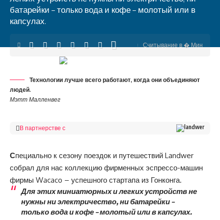
батарейки – только вода и кофе – молотый или в
капсулах.
Считывание в � Мин
В партнерстве с
Технологии лучше всего работают, когда они объединяют
людей.
Мэтт Малленвег
В партнерстве с
С
пециально к сезону поездок и путешествий Landwer
собрал для нас коллекцию
фирменных эспрессо
-машин
фирмы
Wacaco
– успешного стартапа из Гонконга.
Для этих миниатюрных и легких устройств не
нужны ни электричество, ни батарейки –
только вода и кофе – молотый или в капсулах.