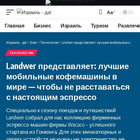
Аа
Изменение
размера
Главная
Бизнес
Израиль
Туризм
Развлеч
шрифта
Израиль - да!
>
Блог
>
Технологии
>
Landwer представляет: лучшие мобильные кофемашины в мире — чтобы не расставаться с настоящим эспрессо
ТЕХНОЛОГИИ
Landwer представляет: лучшие
мобильные кофемашины в
мире — чтобы не расставаться
с настоящим эспрессо
Специально к сезону поездок и путешествий
Landwer собрал для нас коллекцию фирменных
эспрессо-машин фирмы Wacaco – успешного
стартапа из Гонконга. Для этих миниатюрных и
легких устройств не нужны ни электричество, ни