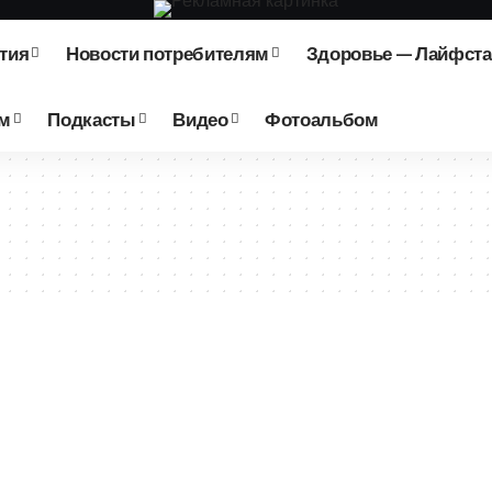
тия
Новости потребителям
Здоровье — Лайфст
зм
Подкасты
Видео
Фотоальбом