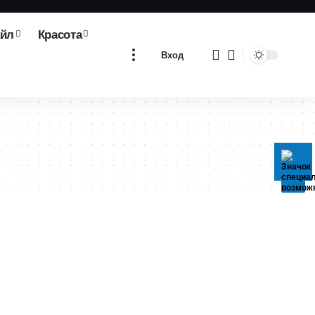
айл
Красота
Вход