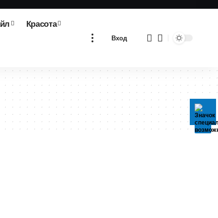
айл
Красота
Вход