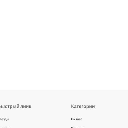
Быстрый линк
Категории
везды
Бизнес