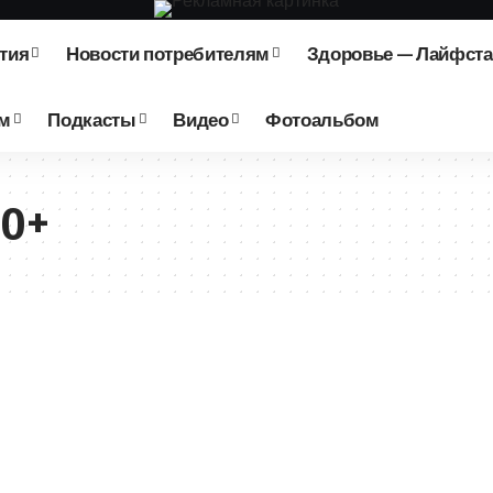
тия
Новости потребителям
Здоровье — Лайфст
зм
Подкасты
Видео
Фотоальбом
50+