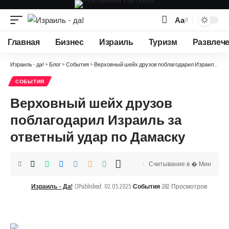
Аа
Изменение
размера
Главная
Бизнес
Израиль
Туризм
Развлеч
шрифта
Израиль - да!
>
Блог
>
События
>
Верховный шейх друзов поблагодарил Израиль за ответный удар по Дамаску
СОБЫТИЯ
Верховный шейх друзов
поблагодарил Израиль за
ответный удар по Дамаску
Считывание в � Мин
Израиль - Да!
Published: 02.05.2025
События
282 Просмотров