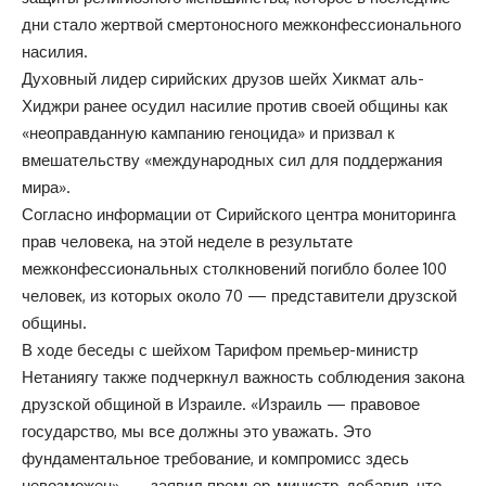
дни стало жертвой смертоносного межконфессионального
насилия.
Духовный лидер сирийских друзов шейх Хикмат аль-
Хиджри ранее осудил насилие против своей общины как
«неоправданную кампанию геноцида» и призвал к
вмешательству «международных сил для поддержания
мира».
Согласно информации от Сирийского центра мониторинга
прав человека, на этой неделе в результате
межконфессиональных столкновений погибло более 100
человек, из которых около 70 — представители друзской
общины.
В ходе беседы с шейхом Тарифом премьер-министр
Нетаниягу также подчеркнул важность соблюдения закона
друзской общиной в Израиле. «Израиль — правовое
государство, мы все должны это уважать. Это
фундаментальное требование, и компромисс здесь
невозможен», — заявил премьер-министр, добавив, что