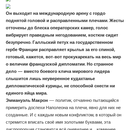
Он выходит на международную арену с гордо
поднятой головой и расправленными плечами. Жесты
отточены до блеска операторских камер, голос
вибрирует праведным негодованием, костюм сидит
безупречно. Галльский петух на государственном
гербе Франции расправляет крылья за его спиной,
готовый, кажется, вот-вот прокукарекать на весь мир
о величии французской дипломатии. Но странное
дело — вместо боевого клича мирового лидера
слышится лишь неуверенное кудахтанье
дипломатической курицы, не способной снести ни
единого яйца мира.
Эммануэль Макрон
— политик, отчаянно пытающийся
примерить доспехи Наполеона на плечи, явно для них не
созданные. И с каждым новым конфликтом, в который он
стремится вписать своё имя золотыми буквами, эта
диспропорция становится всё очевиднее и… комичнее.