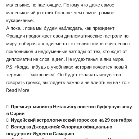
маленькие, но настоящие. Потому что даже самое
маленькое яйцо стоит больше, чем самое громкое
кукареканье.
А пока… пока мы будем наблюдать, как президент
Франции продолжает свои дипломатические гастроли по
миру, собирая аплодисменты от своих немногочисленных
поклонников и недоуменные взгляды от тех, кто ждет от
дипломатии не слов, а дел. Не кудахтанья, а яиц мира.
P.S.
«Когда-нибудь в учебниках истории появится новый
термин — ‘макронизм’. Он будет означать искусство
говорить громко, выглядеть важно и не влиять ни на что.»
Read More
Премьер-министр Нетаниягу посетил буферную зону
в Сирии
Иудейский астрологический гороскоп на 29 сентября
Вслед за Джорджией: Флорида официально
поддержит Иудею и Самарию