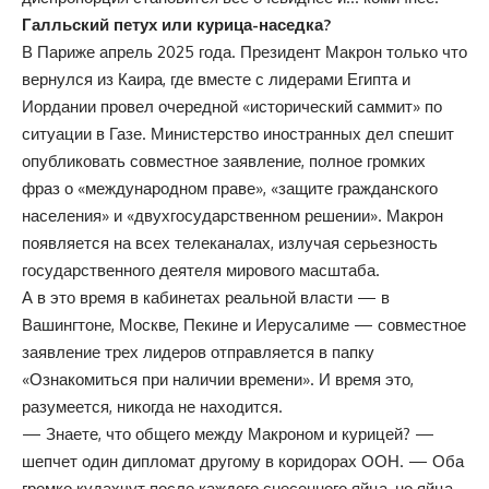
Галльский петух или курица-наседка?
В Париже апрель 2025 года. Президент Макрон только что
вернулся из Каира, где вместе с лидерами Египта и
Иордании провел очередной «исторический саммит» по
ситуации в Газе. Министерство иностранных дел спешит
опубликовать совместное заявление, полное громких
фраз о «международном праве», «защите гражданского
населения» и «двухгосударственном решении». Макрон
появляется на всех телеканалах, излучая серьезность
государственного деятеля мирового масштаба.
А в это время в кабинетах реальной власти — в
Вашингтоне, Москве, Пекине и Иерусалиме — совместное
заявление трех лидеров отправляется в папку
«Ознакомиться при наличии времени». И время это,
разумеется, никогда не находится.
— Знаете, что общего между Макроном и курицей? —
шепчет один дипломат другому в коридорах ООН. — Оба
громко кудахчут после каждого снесенного яйца, но яйца