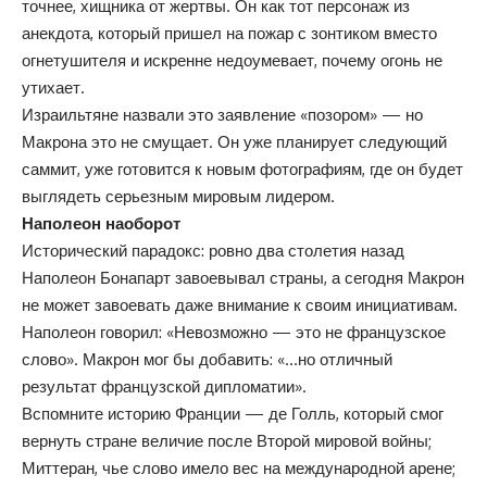
точнее, хищника от жертвы. Он как тот персонаж из
анекдота, который пришел на пожар с зонтиком вместо
огнетушителя и искренне недоумевает, почему огонь не
утихает.
Израильтяне назвали это заявление «позором» — но
Макрона это не смущает. Он уже планирует следующий
саммит, уже готовится к новым фотографиям, где он будет
выглядеть серьезным мировым лидером.
Наполеон наоборот
Исторический парадокс: ровно два столетия назад
Наполеон Бонапарт завоевывал страны, а сегодня Макрон
не может завоевать даже внимание к своим инициативам.
Наполеон говорил: «Невозможно — это не французское
слово». Макрон мог бы добавить: «…но отличный
результат французской дипломатии».
Вспомните историю Франции — де Голль, который смог
вернуть стране величие после Второй мировой войны;
Миттеран, чье слово имело вес на международной арене;