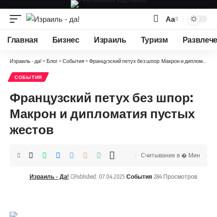
Аа
Изменение
размера
Главная
Бизнес
Израиль
Туризм
Развлеч
шрифта
Израиль - да!
>
Блог
>
События
>
Французский петух без шпор: Макрон и дипломатия пустых жестов
СОБЫТИЯ
Французский петух без шпор:
Макрон и дипломатия пустых
жестов
Считывание в � Мин
Израиль - Да!
Published: 07.04.2025
События
284 Просмотров