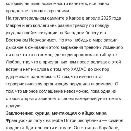
который, не имея возможности взлететь, всё равно
продолжает хлопать крыльями.
На трилатеральном саммите в Каире в апреле 2025 года
Макрон и его коллеги «выразили тревогу по поводу
ухудшающейся ситуации на Западном берегу и в
Восточном Иерусалиме». Но кто-нибудь в мире затаил
дыхание в ожидании этого выражения тревоги? Изменило
ли оно что-то на земле, где люди продолжают гибнуть?
Любопытно, что в присланных нам пресс-релизах с этой
встречи нет ни слова о том, что ХАМАС до сих пор
удерживает заложников. О том, что именно эта
террористическая организация нарушила перемирие. О
том, что мирное соглашение невозможно, пока одна из
сторон открыто заявляет о своем намерении уничтожить
другую.
Заключение: курица, мечтающая о яйцах мира
Французский петух на гербе Пятой республики — символ
гордости, бдительности и отваги. Он стоит на барабане,