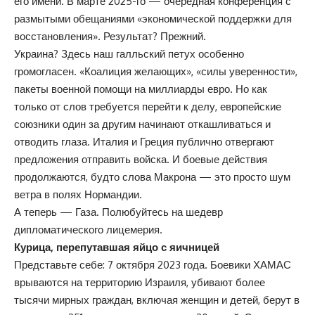
его имени. В марте 2025-го — очередная конференция с
размытыми обещаниями «экономической поддержки для
восстановления». Результат? Прежний.
Украина? Здесь наш галльский петух особенно
громогласен. «Коалиция желающих», «силы уверенности»,
пакеты военной помощи на миллиарды евро. Но как
только от слов требуется перейти к делу, европейские
союзники один за другим начинают откашливаться и
отводить глаза. Италия и Греция публично отвергают
предложения отправить войска. И боевые действия
продолжаются, будто слова Макрона — это просто шум
ветра в полях Нормандии.
А теперь — Газа. Полюбуйтесь на шедевр
дипломатического лицемерия.
Курица, перепутавшая яйцо с яичницей
Представьте себе: 7 октября 2023 года. Боевики ХАМАС
врываются на территорию Израиля, убивают более
тысячи мирных граждан, включая женщин и детей, берут в