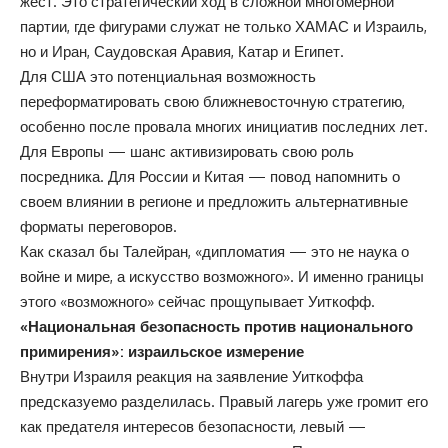
жест. Это стратегический ход в сложной многомерной
партии, где фигурами служат не только ХАМАС и Израиль,
но и Иран, Саудовская Аравия, Катар и Египет.
Для США это потенциальная возможность
переформатировать свою ближневосточную стратегию,
особенно после провала многих инициатив последних лет.
Для Европы — шанс активизировать свою роль
посредника. Для России и Китая — повод напомнить о
своем влиянии в регионе и предложить альтернативные
форматы переговоров.
Как сказал бы Талейран, «дипломатия — это не наука о
войне и мире, а искусство возможного». И именно границы
этого «возможного» сейчас прощупывает Уиткофф.
«Национальная безопасность против национального
примирения»: израильское измерение
Внутри Израиля реакция на заявление Уиткоффа
предсказуемо разделилась. Правый лагерь уже громит его
как предателя интересов безопасности, левый —