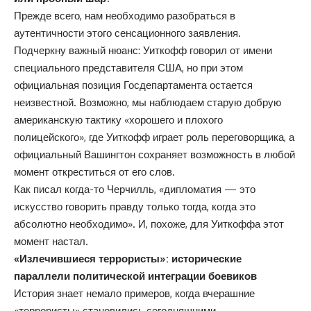
Прежде всего, нам необходимо разобраться в
аутентичности этого сенсационного заявления.
Подчеркну важный нюанс: Уиткофф говорил от имени
специального представителя США, но при этом
официальная позиция Госдепартамента остается
неизвестной. Возможно, мы наблюдаем старую добрую
американскую тактику «хорошего и плохого
полицейского», где Уиткофф играет роль переговорщика, а
официальный Вашингтон сохраняет возможность в любой
момент откреститься от его слов.
Как писал когда-то Черчилль, «дипломатия — это
искусство говорить правду только тогда, когда это
абсолютно необходимо». И, похоже, для Уиткоффа этот
момент настал.
«Излечившиеся террористы»: исторические
параллели политической интеграции боевиков
История знает немало примеров, когда вчерашние
«террористы» становились сегодняшними