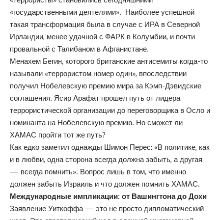
«государственными деятелями». Наиболее успешной
такая трансформация была в случае с ИРА в Северной
Ирландии, менее удачной с ФАРК в Колумбии, и почти
провальной с Талибаном в Афганистане.
Менахем Бегин, которого британские антисемиты когда-то
называли «террористом номер один», впоследствии
получил Нобелевскую премию мира за Кэмп-Дэвидские
соглашения. Ясир Арафат прошел путь от лидера
террористической организации до переговорщика в Осло и
номинанта на Нобелевскую премию. Но сможет ли
ХАМАС пройти тот же путь?
Как едко заметил однажды Шимон Перес: «В политике, как
и в любви, одна сторона всегда должна забыть, а другая
— всегда помнить». Вопрос лишь в том, что именно
должен забыть Израиль и что должен помнить ХАМАС.
Международные импликации: от Вашингтона до Дохи
Заявление Уиткоффа — это не просто дипломатический