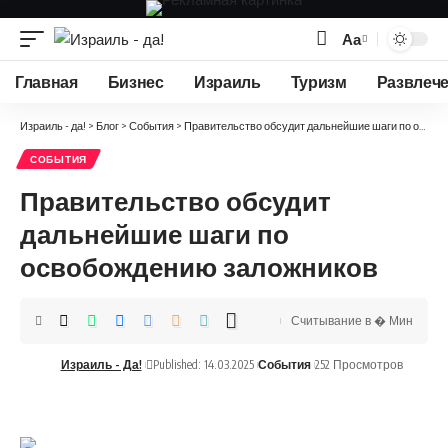
Аа
Изменение
размера
Главная
Бизнес
Израиль
Туризм
Развлеч
шрифта
Израиль - да!
>
Блог
>
События
>
Правительство обсудит дальнейшие шаги по освобождению заложников
СОБЫТИЯ
Правительство обсудит
дальнейшие шаги по
освобождению заложников
Считывание в � Мин
Израиль - Да!
Published: 14.03.2025
События
252 Просмотров