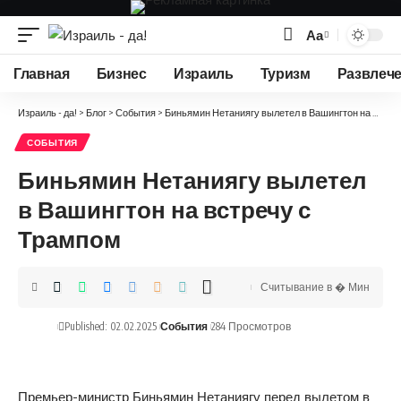
Аа
Изменение
размера
Главная
Бизнес
Израиль
Туризм
Развлеч
шрифта
Израиль - да!
>
Блог
>
События
>
Биньямин Нетаниягу вылетел в Вашингтон на встречу с Трампом
СОБЫТИЯ
Биньямин Нетаниягу вылетел
в Вашингтон на встречу с
Трампом
Считывание в � Мин
Published: 02.02.2025
События
284 Просмотров
Премьер-министр Биньямин Нетаниягу перед вылетом в