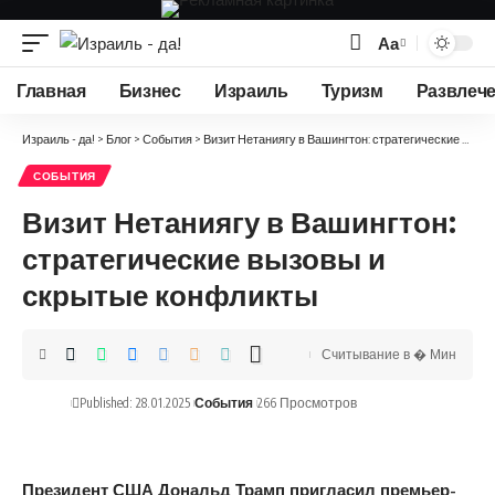
Аа
Изменение
размера
Главная
Бизнес
Израиль
Туризм
Развлеч
шрифта
Израиль - да!
>
Блог
>
События
>
Визит Нетаниягу в Вашингтон: стратегические вызовы и скрытые конфликты
СОБЫТИЯ
Визит Нетаниягу в Вашингтон:
стратегические вызовы и
скрытые конфликты
Считывание в � Мин
Published: 28.01.2025
События
266 Просмотров
Президент США Дональд Трамп пригласил премьер-