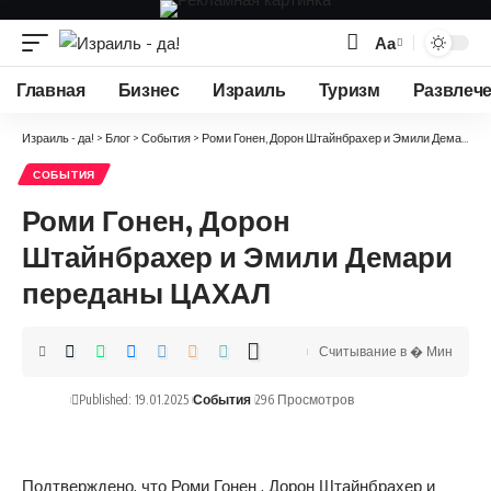
Аа
Изменение
размера
Главная
Бизнес
Израиль
Туризм
Развлеч
шрифта
Израиль - да!
>
Блог
>
События
>
Роми Гонен, Дорон Штайнбрахер и Эмили Демари переданы ЦАХАЛ
СОБЫТИЯ
Роми Гонен, Дорон
Штайнбрахер и Эмили Демари
переданы ЦАХАЛ
Считывание в � Мин
Published: 19.01.2025
События
296 Просмотров
Подтверждено, что Роми Гонен , Дорон Штайнбрахер и