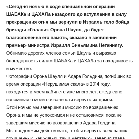
«Сегодня ночью в ходе специальной операции
ШАБАКа и ЦАХАЛа незадолго до вступления в силу
прекращения огня мы вернули в Израиль тело бойца
бригады «Голани» Орона Шауля, да будет
благословенна его память, сказано в заявлении
премьер-министра Израиля Биньямина Нетаниягу.
Обнимаю дорогих членов семьи Шауль и выражаю
благодарность силам ШАБАКа и ЦАХАЛа за находчивость
и мужество.
Фотографии Орона Шауля и Адара Гольдина, погибших во
время операции «Нерушимая скала» в 2014 году,
находятся в моём кабинете уже много лет, ежедневно
напоминая о моей обязанности вернуть их домой.
Этой ночью мы завершили миссию по возвращению
Орона, и мы не успокоимся и не остановимся, пока не
завершим миссию по возвращению Адара Голдина.
Мы продолжим действовать, чтобы вернуть всех наших
похищенных, как живых, так и мёртвых», заверил глава