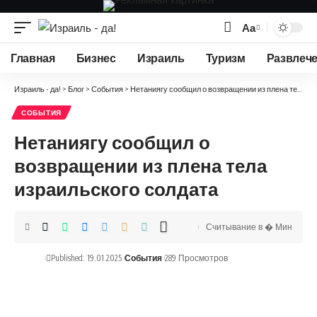
Аа
Изменение
размера
Главная
Бизнес
Израиль
Туризм
Развлеч
шрифта
Израиль - да!
>
Блог
>
События
>
Нетаниягу сообщил о возвращении из плена тела израильского солдата
СОБЫТИЯ
Нетаниягу сообщил о
возвращении из плена тела
израильского солдата
Считывание в � Мин
Published: 19.01.2025
События
289 Просмотров