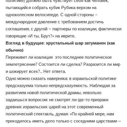
политике) должно быть чувствует себя как человек,
пытающийся собрать кубик Рубика верхом на
одноколесном велосипеде. С одной стороны –
международное давление с требованием достичь
соглашения, с другой – партнеры по коалиции, фактически
говорящие «И ты, Брут?» на иврите.
Взгляд в будущее: хрустальный шар затуманен (как
обычно)
Переживет ли коалиция это последнее политическое
землетрясение? Состоится ли сделка? Разразится ли мир
и шокирует всех?.. Нет ответа.
Одно можно сказать наверняка: в израильской политике
предсказуема только непредсказуемость. Наблюдая за
развитием новой политической драмы, невольно
задаешься вопросом: не смотрят ли где-то призраки
древних израильских царей на этот современный
политический спектакль, думая: «По крайней мере, нам
приходилось иметь дело только с соседними царствами –