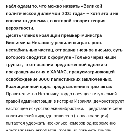
наблюдаем то, что можно назвать «Великой
политической дилеммой 2025 года» – хотя это и не
совсем та дилемма, о которой говорит теория
вероятности.
Десять членов коалиции премьер-министра
Биньямина Нетаниягу решили сыграть роль
нестабильных частиц, отправив гневное письмо, суть
которого сводится к формуле «Только через наши
трупы», в отношении предложенной сделки о
прекращении огня с ХАМАС, предусматривающей
освобождение 3000 палестинских заключенных.
Коалиционный цирк: представление в трех актах
Правительство Нетаниягу, гордо носящее титул самой
правой администрации в истории Израиля, демонстрирует
настоящее искусство эквилибристики. Представьте себе
политический цирк, где режиссер (глава коалиции)
пытается удержать несколько номеров одновременно:
ультраправых акробатов, грозящих покинуть труппу,