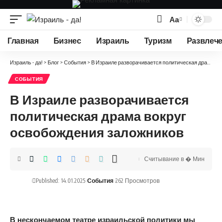
Аа
Изменение
размера
Главная
Бизнес
Израиль
Туризм
Развлеч
шрифта
Израиль - да!
>
Блог
>
События
>
В Израиле разворачивается политическая драма вокруг освобождения заложников
СОБЫТИЯ
В Израиле разворачивается
политическая драма вокруг
освобождения заложников
Считывание в � Мин
Published: 14.01.2025
События
262 Просмотров
В нескончаемом театре израильской политики мы