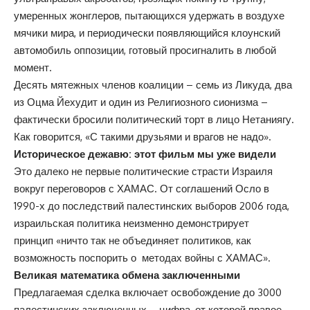
умеренных жонглеров, пытающихся удержать в воздухе
мячики мира, и периодически появляющийся клоунский
автомобиль оппозиции, готовый просигналить в любой
момент.
Десять мятежных членов коалиции – семь из Ликуда, два
из Оцма Йехудит и один из Религиозного сионизма –
фактически бросили политический торт в лицо Нетаниягу.
Как говорится, «С такими друзьями и врагов не надо».
Историческое дежавю: этот фильм мы уже видели
Это далеко не первые политические страсти Израиля
вокруг переговоров с ХАМАС. От соглашений Осло в
1990-х до последствий палестинских выборов 2006 года,
израильская политика неизменно демонстрирует
принцип «ничто так не объединяет политиков, как
возможность поспорить о методах войны с ХАМАС».
Великая математика обмена заключенными
Предлагаемая сделка включает освобождение до 3000
палестинских заключенных – цифра, от которой правое