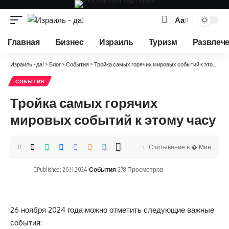
Аа
Изменение
размера
Главная
Бизнес
Израиль
Туризм
Развлеч
шрифта
Израиль - да!
>
Блог
>
События
>
Тройка самых горячих мировых событий к этому часу
СОБЫТИЯ
Тройка самых горячих
мировых событий к этому часу
Считывание в � Мин
Published: 26.11.2024
События
278 Просмотров
26 ноября 2024 года можно отметить следующие важные
события: