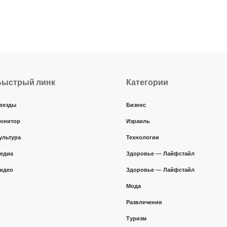
Быстрый линк
Категории
везды
Бизнес
онитор
Израиль
ультура
Технологии
едиа
Здоровье — Лайфстайл
идео
Здоровье — Лайфстайл
Мода
Развлечения
Туризм