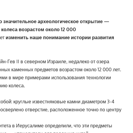
о значительное археологическое открытие —
олеса возрастом около 12 000
жет
изменить наше понимание истории развития
н-Гев II в северном Израиле, недалеко от озера
нных каменных предметов возрастом около 12 000 лет.
ими в мире примерами использования технологии
ию колеса.
бой: круглые известняковые камни диаметром 3-4
росверлено отверстие, расположенное точно по центру
итета в Иерусалиме определили, что эти предметы