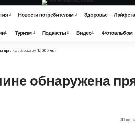
тия
Новости потребителям
Здоровье — Лайфст
ии
Туризм
Подкасты
Видео
Фотоальбом
а прялка возрастом 12 000 лет
ине обнаружена пря
Подел