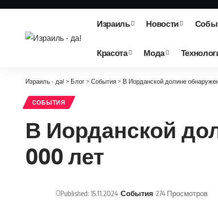
Израиль
Новости
Собы
Красота
Мода
Технолог
Израиль - да!
>
Блог
>
События
>
В Иорданской долине обнаружен
СОБЫТИЯ
В Иорданской дол
000 лет
Published: 15.11.2024
События
274 Просмотров