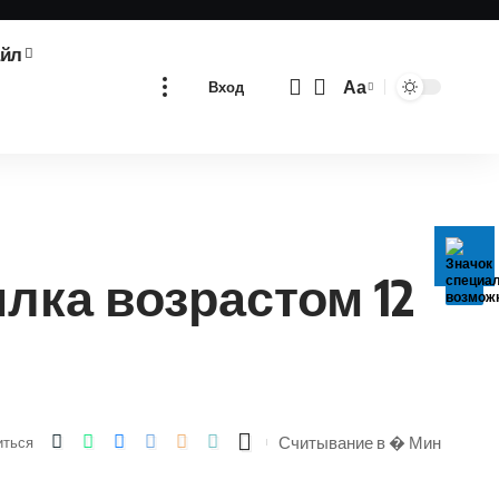
айл
Аа
Вход
Изменение
размера
шрифта
лка возрастом 12
Считывание в � Мин
иться