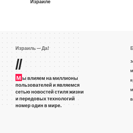
Израиле
Израиль — Да!
//
З
М
М
ы влияем на миллионы
К
пользователей и являемся
М
сетью новостей стиля жизни
и передовых технологий
В
номер один в мире.