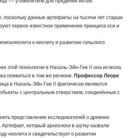
ица — утяжелители для прядения нитей.
е, поскольку данные артефакты на тысячи лет старше
ируют первое известное применение принципа оси и
пипалеолита к неолиту и развитию сельского
ия этой технологии в Нахаль-Эйн-Гев II она исчезла
ва появиться в том же регионе.
Профессор Леоре
ица в Нахаль-Эйн-Гев II фактически являются
 объекты с центральным отверстием, соединённые с
нить представление исследователей о древних
 Артефакт, который археологи в шутку назвали
ду неолита и свидетельствует о развитии