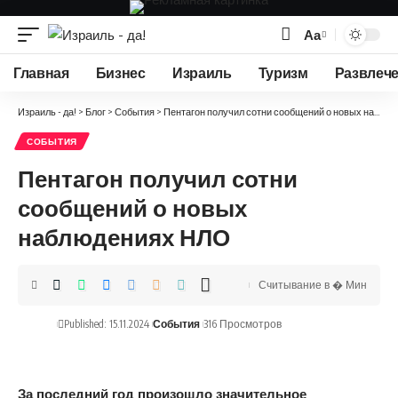
Аа
Изменение
размера
Главная
Бизнес
Израиль
Туризм
Развлеч
шрифта
Израиль - да!
>
Блог
>
События
>
Пентагон получил сотни сообщений о новых наблюдениях НЛО
СОБЫТИЯ
Пентагон получил сотни
сообщений о новых
наблюдениях НЛО
Считывание в � Мин
Published: 15.11.2024
События
316 Просмотров
За последний год произошло значительное