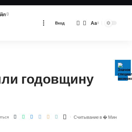
айл
Аа
Вход
Изменение
размера
шрифта
тили годовщину
Считывание в � Мин
иться