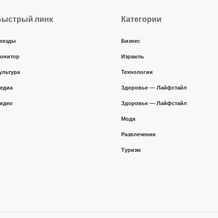
Быстрый линк
Категории
везды
Бизнес
онитор
Израиль
ультура
Технологии
едиа
Здоровье — Лайфстайл
идео
Здоровье — Лайфстайл
Мода
Развлечения
Туризм