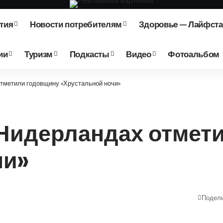
тия
Новости потребителям
Здоровье — Лайфст
ии
Туризм
Подкасты
Видео
Фотоальбом
 отметили годовщину «Хрустальной ночи»
в Нидерландах отме
чи»
Подел