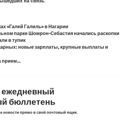
вышедших на связь.
жах «Галей Галиль» в Нагарии
льном парке Шомрон–Себастия начались раскопки
ли в тупик
жарных: новые зарплаты, крупные выплаты и
на прием…
а ежедневный
й бюллетень
ие новости прямо в свой почтовый ящик.