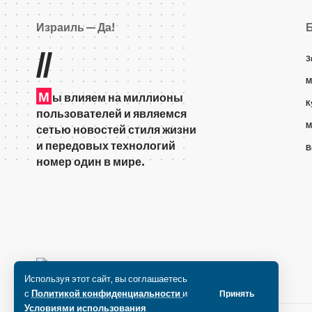
Израиль — Да!
//
З
М
М
ы влияем на миллионы
К
пользователей и являемся
М
сетью новостей стиля жизни
и передовых технологий
В
номер один в мире.
Используя этот сайт, вы соглашаетесь
с
Политикой конфиденциальности
и
Принять
Условиями использования