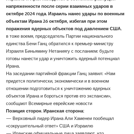
напряженности после серии взаимных ударов в
октябре 2024 года. Израиль нанес удары по военным
объектам Ирана 26 октября, избегая при этом
поражения ядерных объектов под давлением США.
в тоже воемя, председатель Партии национального
единства Бени Ганц обратился к премьер-министру
Израиля Биньямину Нетаниягу с посланием: будьте
готовы нанести удар и уничтожить ядерный потенциал
Ирана.
На заседании партийной фракции Ганц заявил: «Нам
придется политически, экономически и в военном
отношении подготовиться к уничтожению ядерных
объектов Ирана и бороться против его экспансии»,
сообщают Всемирные еврейские новости
Позиция сторон. Иранская сторона:
— Верховный лидер Ирана Али Хаменеи пообещал
«сокрушительный ответ» США и Израилю
— Иранские официальные лица заявляют, что