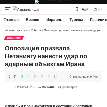
Аа
Изменение
размера
Главная
Бизнес
Израиль
Туризм
Развлеч
шрифта
Израиль - да!
>
Блог
>
События
>
Оппозиция призвала Нетаниягу нанести удар по ядерным объектам Ирана
СОБЫТИЯ
Оппозиция призвала
Нетаниягу нанести удар по
ядерным объектам Ирана
Считывание в � Мин
Published: 05.11.2024
События
264 Просмотров
Израиль и Иран находятся в состоянии растущей