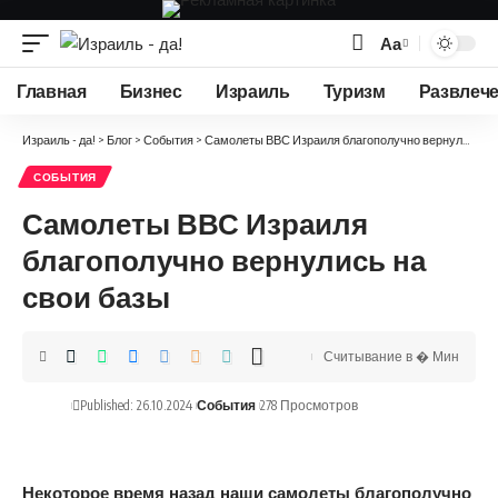
Аа
Изменение
размера
Главная
Бизнес
Израиль
Туризм
Развлеч
шрифта
Израиль - да!
>
Блог
>
События
>
Самолеты ВВС Израиля благополучно вернулись на свои базы
СОБЫТИЯ
Самолеты ВВС Израиля
благополучно вернулись на
свои базы
Считывание в � Мин
Published: 26.10.2024
События
278 Просмотров
Некоторое время назад наши самолеты благополучно