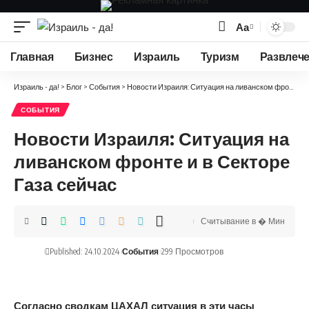
Аа
Изменение
размера
Главная
Бизнес
Израиль
Туризм
Развлеч
шрифта
Израиль - да!
>
Блог
>
События
>
Новости Израиля: Ситуация на ливанском фронте и в Секторе Газа сейчас
СОБЫТИЯ
Новости Израиля: Ситуация на
ливанском фронте и в Секторе
Газа сейчас
Считывание в � Мин
Published: 24.10.2024
События
299 Просмотров
Согласно сводкам ЦАХАЛ ситуация в эти часы