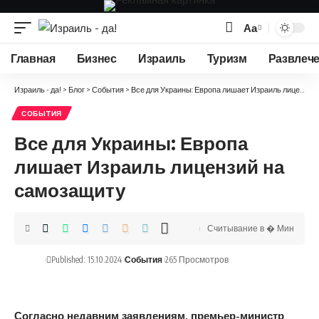
Аа
Изменение
размера
Главная
Бизнес
Израиль
Туризм
Развлеч
шрифта
Израиль - да!
>
Блог
>
События
>
Все для Украины: Европа лишает Израиль лицензий на самозащиту
СОБЫТИЯ
Все для Украины: Европа
лишает Израиль лицензий на
самозащиту
Считывание в � Мин
Published: 15.10.2024
События
265 Просмотров
Согласно недавним заявлениям, премьер-министр