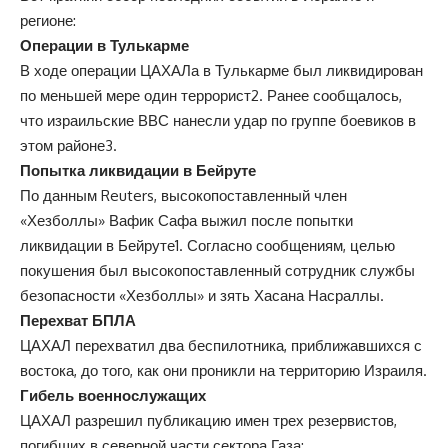
регионе:
Операции в Тулькарме
В ходе операции ЦАХАЛа в Тулькарме был ликвидирован
по меньшей мере один террорист2. Ранее сообщалось,
что израильские ВВС нанесли удар по группе боевиков в
этом районе3.
Попытка ликвидации в Бейруте
По данным Reuters, высокопоставленный член
«Хезболлы» Вафик Сафа выжил после попытки
ликвидации в Бейруте1. Согласно сообщениям, целью
покушения был высокопоставленный сотрудник службы
безопасности «Хезболлы» и зять Хасана Насраллы.
Перехват БПЛА
ЦАХАЛ перехватил два беспилотника, приближавшихся с
востока, до того, как они проникли на территорию Израиля.
Гибель военнослужащих
ЦАХАЛ разрешил публикацию имен трех резервистов,
погибших в северной части сектора Газа: