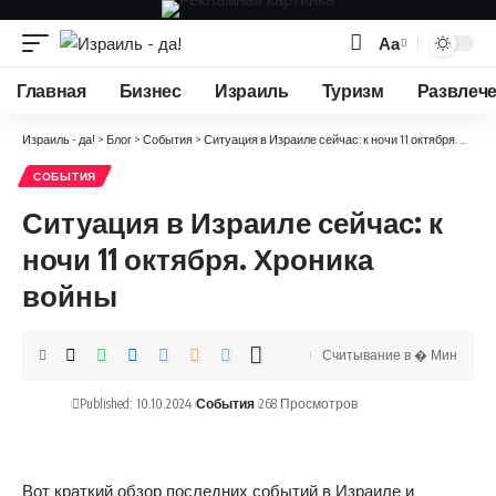
Аа
Изменение
размера
Главная
Бизнес
Израиль
Туризм
Развлеч
шрифта
Израиль - да!
>
Блог
>
События
>
Ситуация в Израиле сейчас: к ночи 11 октября. Хроника войны
СОБЫТИЯ
Ситуация в Израиле сейчас: к
ночи 11 октября. Хроника
войны
Считывание в � Мин
Published: 10.10.2024
События
268 Просмотров
Вот краткий обзор последних событий в Израиле и