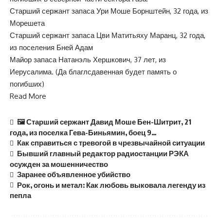
Старший сержант запаса Ури Моше Борнштейн, 32 года, из
Морешета
Старший сержант запаса Цви Матитьяху Маранц, 32 года,
из поселения Бней Адам
Майор запаса Натанэль Хершкович, 37 лет, из
Иерусалима. (Да благлсдавенная будет память о
погибших)
Read More
🖼 Старший сержант Давид Моше Бен-Шитрит, 21
года, из поселка Гева-Биньямин, боец ​​9…
Как справиться с тревогой в чрезвычайной ситуации
Бывший главный редактор радиостанции РЭКА
осужден за мошенничество
Заранее объявленное убийство
Рок, огонь и метал: Как любовь выковала легенду из
пепла